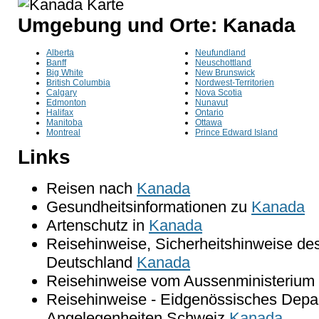
Umgebung und Orte: Kanada
Alberta
Neufundland
Banff
Neuschottland
Big White
New Brunswick
British Columbia
Nordwest-Territorien
Calgary
Nova Scotia
Edmonton
Nunavut
Halifax
Ontario
Manitoba
Ottawa
Montreal
Prince Edward Island
Links
Reisen nach
Kanada
Gesundheitsinformationen zu
Kanada
Artenschutz in
Kanada
Reisehinweise, Sicherheitshinweise de
Deutschland
Kanada
Reisehinweise vom Aussenministerium 
Reisehinweise - Eidgenössisches Depar
Angelegenheiten Schweiz
Kanada