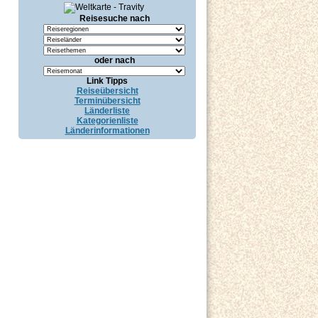
Reisesuche nach
oder nach
Link Tipps
Reiseübersicht
Terminübersicht
Länderliste
Kategorienliste
Länderinformationen