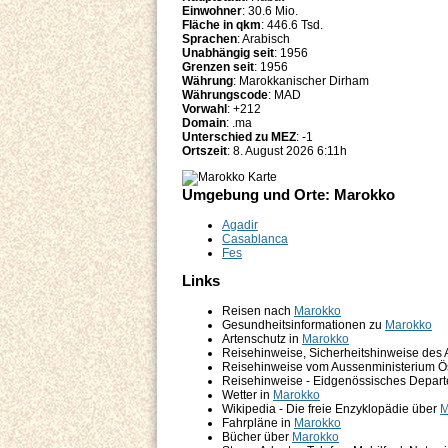
Einwohner
: 30.6 Mio.
Fläche in qkm
: 446.6 Tsd.
Sprachen
: Arabisch
Unabhängig seit
: 1956
Grenzen seit
: 1956
Währung
: Marokkanischer Dirham
Währungscode
: MAD
Vorwahl
: +212
Domain
: .ma
Unterschied zu MEZ
: -1
Ortszeit
: 8. August 2026 6:11h
Umgebung und Orte: Marokko
Agadir
Casablanca
Fes
Links
Reisen nach
Marokko
Gesundheitsinformationen zu
Marokko
Artenschutz in
Marokko
Reisehinweise, Sicherheitshinweise des
Reisehinweise vom Aussenministerium Ö
Reisehinweise - Eidgenössisches Depart
Wetter in
Marokko
Wikipedia - Die freie Enzyklopädie über
M
Fahrpläne in
Marokko
Bücher über
Marokko