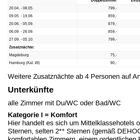
Doppelzimmer
Einz
20.04. - 08.05.
799,-
09.05. - 19.06.
859,-
20.06. - 05.09.
879,-
06.09. - 26.09.
859,-
27.09. - 05.10.
799,-
Zusatznächte:
Magdeburg
75,-
Hamburg (Kat. I/II)
90,-
Weitere Zusatznächte ab 4 Personen auf An
Unterkünfte
alle Zimmer mit Du/WC oder Bad/WC
Kategorie I = Komfort
Hier handelt es sich um Mittelklassehotels 
Sternen, selten 2** Sternen (gemäß DEHOGA
komfortablen Zimmern, einem ordentlichen 