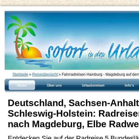
Startseite
»
Reiseübersicht
» Fahrradreisen Hamburg - Magdeburg auf de
Home
Über uns
Urlaubsreisen
Info's
Deutschland, Sachsen-Anhalt
Schleswig-Holstein: Radreis
nach Magdeburg, Elbe Radw
Entdecken Sie auf der Radreise 5 Bundesl