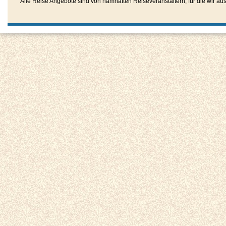
Alle Reise Angebote sind von namhaften Reiseveranstaltern, für die wir aussc