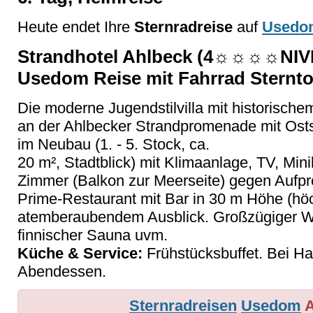
Heute endet Ihre
Sternradreise
auf
Usedo
Strandhotel Ahlbeck (4☼☼☼☼NIVE
Usedom Reise mit Fahrrad Sternt
Die moderne Jugendstilvilla mit historische
an der Ahlbecker Strandpromenade mit Ost
im Neubau (1. - 5. Stock, ca.
20 m², Stadtblick) mit Klimaanlage, TV, Mi
Zimmer (Balkon zur Meerseite) gegen Aufpre
Prime-Restaurant mit Bar in 30 m Höhe (höc
atemberaubendem Ausblick. Großzügiger We
finnischer Sauna uvm.
Küche & Service:
Frühstücksbuffet. Bei H
Abendessen.
Sternradreisen
Usedom
A