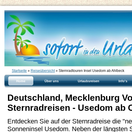
Startseite
»
Reiseübersicht
» Sternradtouren Insel Usedom ab Ahlbeck
Home
Über uns
Urlaubsreisen
Info's
Deutschland, Mecklenburg V
Sternradreisen - Usedom ab 
Entdecken Sie auf der Sternradreise die "n
Sonneninsel Usedom. Neben der längsten 