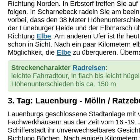
Richtung Norden. In Erbstorf treffen Sie au
folgen. In Scharnebeck radeln Sie am beei
vorbei, dass den 38 Meter Höhenunterschi
der Lüneburger Heide und der Elbmarsch üb
Richtung
Elbe
. Am anderen Ufer ist Ihr he
schon in Sicht. Nach ein paar Kilometern el
Möglichkeit, die
Elbe
zu überqueren. Überna
Streckencharakter
Radreisen
:
leichte Fahrradtour, in flach bis leicht hü
Höhenunterschieden bis ca. 150 m
3. Tag: Lauenburg - Mölln / Ratzebu
Lauenburgs geschlossene Stadtanlage mit vi
Fachwerkhäusern aus der Zeit vom 16.-19. J
Schifferstadt ihr unverwechselbares Gesich
Richtung Büchen. Nach einigen Kilometern t