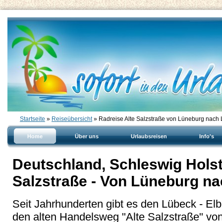
Startseite
»
Reiseübersicht
» Radreise Alte Salzstraße von Lüneburg nach
Home
Über uns
Urlaubsreisen
Info's
Deutschland, Schleswig Holste
Salzstraße - Von Lüneburg n
Seit Jahrhunderten gibt es den Lübeck - El
den alten Handelsweg "Alte Salzstraße" von