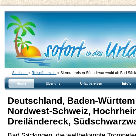
Startseite
»
Reiseübersicht
» Sternradreisen Südschwarzwald ab Bad Säc
Home
Über uns
Urlaubsreisen
Info's
Deutschland, Baden-Württem
Nordwest-Schweiz, Hochrhein:
Dreiländereck, Südschwarzw
Bad Säckingen, die weltbekannte Trompeters