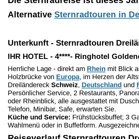
Die Sternradreise ist dieses J
Alternative
Sternradtouren in D
Unterkunft - Sternradtouren Dreil
IHR HOTEL - 4****- Ringhotel Golden
Herrliche Lage - direkt am
Rhein
mit Blick a
Holzbrücke von
Europa
, im Herzen der Alt
Dreiländereck
Schweiz
,
Deutschland
und
Persönlicher Service, 2 Restaurants, Panor
oder Rheinblick, alle ausgestattet mit Du
Telefon, Minibar, Safe, erwarten Sie.
Küche und Service:
Frühstücksbuffet; 3 G
Wahlmenü oder in Buffetform. Ausgezeichne
Reiseverlauf Sternradtouren D