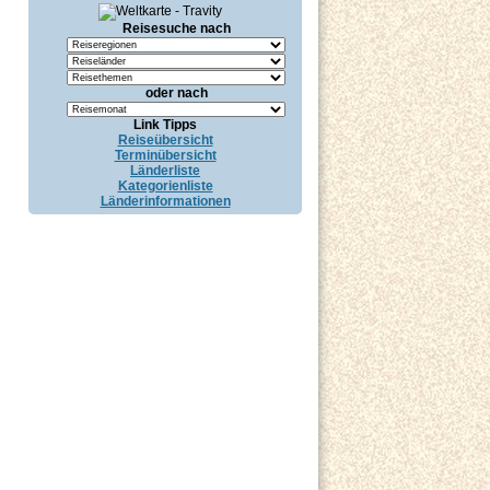
Reisesuche nach
oder nach
Link Tipps
Reiseübersicht
Terminübersicht
Länderliste
Kategorienliste
Länderinformationen