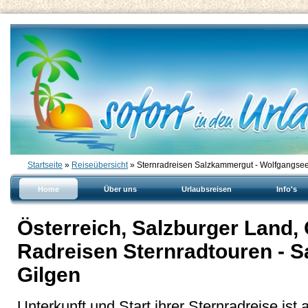
Startseite
»
Reiseübersicht
» Sternradreisen Salzkammergut - Wolfgangse
Home
Über uns
Urlaubsreisen
Info's
Österreich, Salzburger Land,
Radreisen Sternradtouren - S
Gilgen
Unterkunft und Start ihrer Sternradreise ist