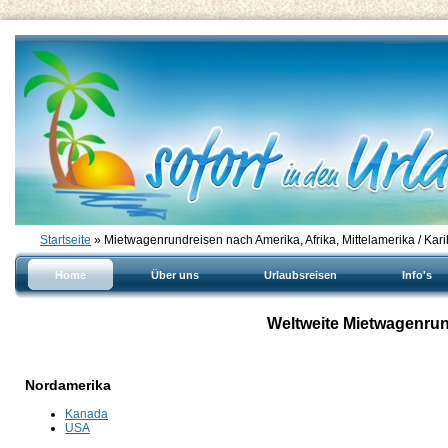
Startseite
» Mietwagenrundreisen nach Amerika, Afrika, Mittelamerika / Kari
Home
Über uns
Urlaubsreisen
Info's
Weltweite Mietwagenrun
Nordamerika
Kanada
USA