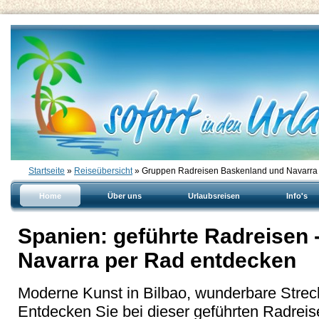
Startseite
»
Reiseübersicht
» Gruppen Radreisen Baskenland und Navarra 
Home
Über uns
Urlaubsreisen
Info's
Spanien: geführte Radreisen
Navarra per Rad entdecken
Moderne Kunst in Bilbao, wunderbare Strec
Entdecken Sie bei dieser geführten Radreis