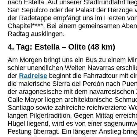
nach Estella. Auf unserer Stadtrundfahrt li
San Sepulcro oder der Palast der Herzöge
der Radetappe empfängt uns im Herzen von
Chapitel****. Bei einem gemeinsamen Aben
Radtag ausklingen.
4. Tag: Estella – Olite (48 km)
Am Morgen bringt uns ein Bus zu einem Mir
schier unendlichen Weiten Navarras erschli
der
Radreise
beginnt die Fahrradtour mit ei
die malerische Sierra del Perdón nach Puent
der aragonesische mit dem navarresischen
Calle Mayor liegen architektonische Schmuc
Santiago sowie zahlreiche reichverzierte Wo
langen Pilgertradition. Gegen Mittag erreich
Hügel liegend, wird es von einer sagenumwo
Festung überragt. Ein längerer Anstieg bri