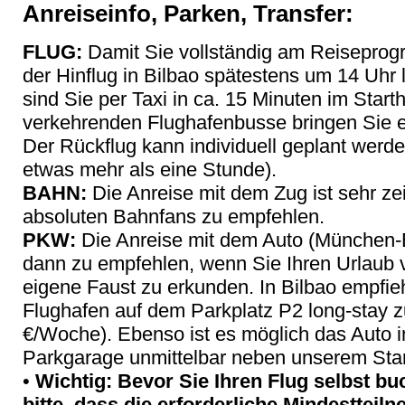
Anreiseinfo, Parken, Transfer:
FLUG:
Damit Sie vollständig am Reiseprog
der Hinflug in Bilbao spätestens um 14 Uhr
sind Sie per Taxi in ca. 15 Minuten im Start
verkehrenden Flughafenbusse bringen Sie e
Der Rückflug kann individuell geplant werd
etwas mehr als eine Stunde).
BAHN:
Die Anreise mit dem Zug ist sehr ze
absoluten Bahnfans zu empfehlen.
PKW:
Die Anreise mit dem Auto (München-B
dann zu empfehlen, wenn Sie Ihren Urlaub 
eigene Faust zu erkunden. In Bilbao empfie
Flughafen auf dem Parkplatz P2 long-stay zu
€/Woche). Ebenso ist es möglich das Auto 
Parkgarage unmittelbar neben unserem Star
•
Wichtig:
Bevor Sie Ihren Flug selbst bu
bitte, dass die erforderliche Mindestteiln