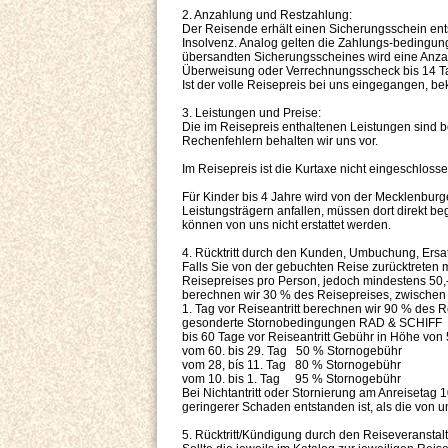
2. Anzahlung und Restzahlung:
Der Reisende erhält einen Sicherungsschein en
Insolvenz. Analog gelten die Zahlungs-bedingung
übersandten Sicherungsscheines wird eine Anzahl
Überweisung oder Verrechnungsscheck bis 14 Ta
Ist der volle Reisepreis bei uns eingegangen, 
3. Leistungen und Preise:
Die im Reisepreis enthaltenen Leistungen sind be
Rechenfehlern behalten wir uns vor.
Im Reisepreis ist die Kurtaxe nicht eingeschlossen
Für Kinder bis 4 Jahre wird von der Mecklenburg
Leistungsträgern anfallen, müssen dort direkt be
können von uns nicht erstattet werden.
4. Rücktritt durch den Kunden, Umbuchung, Ersa
Falls Sie von der gebuchten Reise zurücktreten m
Reisepreises pro Person, jedoch mindestens 50,-
berechnen wir 30 % des Reisepreises, zwischen
1. Tag vor Reiseantritt berechnen wir 90 % des 
gesonderte Stornobedingungen RAD & SCHIFF
bis 60 Tage vor Reiseantritt Gebühr in Höhe von 5
vom 60. bis 29. Tag 50 % Stornogebühr
vom 28, bís 11. Tag 80 % Stornogebühr
vom 10. bis 1. Tag 95 % Stornogebühr
Bei Nichtantritt oder Stornierung am Anreisetag
geringerer Schaden entstanden ist, als die von u
5. Rücktritt/Kündigung durch den Reiseveranstalt