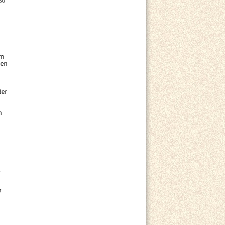
so
om
nen
der
n
,
r