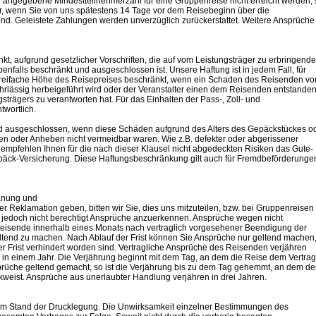
se angegebene Mindestteilnehmerzahl für eine Gruppenreise nicht erreicht werden, 
nur, wenn Sie von uns spätestens 14 Tage vor dem Reisebeginn über die
ind. Geleistete Zahlungen werden unverzüglich zurückerstattet. Weitere Ansprüche
t, aufgrund gesetzlicher Vorschriften, die auf vom Leistungsträger zu erbringende
falls beschränkt und ausgeschlossen ist. Unsere Haftung ist in jedem Fall, für
 dreifache Höhe des Reisepreises beschränkt, wenn ein Schaden des Reisenden v
ahrlässig herbeigeführt wird oder der Veranstalter einen dem Reisenden entstande
trägers zu verantworten hat. Für das Einhalten der Pass-, Zoll- und
twortlich.
d ausgeschlossen, wenn diese Schäden aufgrund des Alters des Gepäckstückes o
n oder Anheben nicht vermeidbar waren. Wie z.B. defekter oder abgerissener
r empfehlen Ihnen für die nach dieser Klausel nicht abgedeckten Risiken das Gute-
päck-Versicherung. Diese Haftungsbeschränkung gilt auch für Fremdbeförderunge
lanung und
 Reklamation geben, bitten wir Sie, dies uns mitzuteilen, bzw. bei Gruppenreisen
ind jedoch nicht berechtigt Ansprüche anzuerkennen. Ansprüche wegen nicht
Reisende innerhalb eines Monats nach vertraglich vorgesehener Beendigung der
tend zu machen. Nach Ablauf der Frist können Sie Ansprüche nur geltend machen
 Frist verhindert worden sind. Vertragliche Ansprüche des Reisenden verjähren
in einem Jahr. Die Verjährung beginnt mit dem Tag, an dem die Reise dem Vertrag
prüche geltend gemacht, so ist die Verjährung bis zu dem Tag gehemmt, an dem de
ckweist. Ansprüche aus unerlaubter Handlung verjähren in drei Jahren.
em Stand der Drucklegung. Die Unwirksamkeit einzelner Bestimmungen des