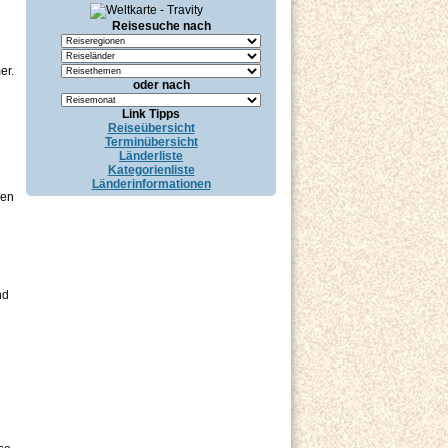
Reisesuche nach
i
er.
oder nach
Link Tipps
Reiseübersicht
Terminübersicht
Länderliste
Kategorienliste
Länderinformationen
nen
nd