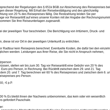
tsprechend der Regelungen des § 651k BGB zur Absicherung des Reisepreises be
en dieser Regelung. Mit Erhalt der Reisebestätigung und des gleichzeitig
ung von 20 % des Reisepreises fällig. Die Restzahlung leisten Sie per
ge vor Reiseantritt auf eines unserer Konten mit der Angabe der Rechnungsnumm
bekommen Sie Ihre Reiseunterlagen zugesandt.
i der jeweiligen Tour beschrieben. Die Berichtigung von Irrtümern, Druck- und
, diese ist vor Ort in der jeweiligen Unterkunft zu entrichten.
er Radtour kein Reisepreis berechnet. Eventuelle Kosten, die dafür bei den einzel
glichen werden. Leistungen aus Ihrer Reise, die Sie nicht in Anspruch nehmen,
tzperson
üssen, stellen wir bis zum 30. Tag vor Reiseantritt eine Gebühr von 20 % des
 Euro pro Person, in Rechnung. Bei Rücktritt zwischen dem 29. und 21. Tag
 dem 20. und 7. Tag berechnen wir 60 % des Reisepreises und zwischen dem 6. u
Reisepreises pro Person.
0,- € p.P.
 100 % Es bleibt ihnen der Nachweis unbenommen, das kein oder ein wesentlich
ns gefordert Pauschale.
er: