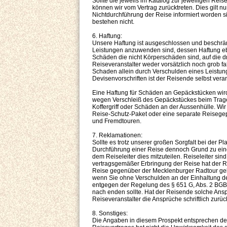
Sollte die jeweils im Katalog zur jeweiligen Rei
können wir vom Vertrag zurücktreten. Dies gilt 
Nichtdurchführung der Reise informiert worden s
bestehen nicht.
6. Haftung:
Unsere Haftung ist ausgeschlossen und beschränk
Leistungen anzuwenden sind, dessen Haftung eben
Schäden die nicht Körperschäden sind, auf die
Reiseveranstalter weder vorsätzlich noch grob f
Schaden allein durch Verschulden eines Leistungs
Devisenvorschriften ist der Reisende selbst veran
Eine Haftung für Schäden an Gepäckstücken wir
wegen Verschleiß des Gepäckstückes beim Trage
Koffergriff oder Schäden an der Aussenhülle. Wi
Reise-Schutz-Paket oder eine separate Reisege
und Fremdtouren.
7. Reklamationen:
Sollte es trotz unserer großen Sorgfalt bei der P
Durchführung einer Reise dennoch Grund zu einer
dem Reiseleiter dies mitzuteilen. Reiseleiter s
vertragsgemäßer Erbringung der Reise hat der 
Reise gegenüber der Mecklenburger Radtour gel
wenn Sie ohne Verschulden an der Einhaltung der
entgegen der Regelung des § 651 G, Abs. 2 BGB 
nach enden sollte. Hat der Reisende solche Ans
Reiseveranstalter die Ansprüche schriftlich zurü
8. Sonstiges:
Die Angaben in diesem Prospekt entsprechen d