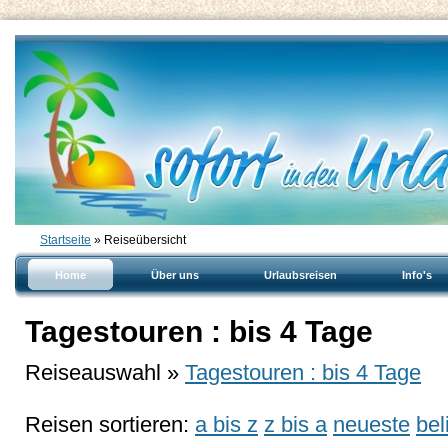
Startseite
» Reiseübersicht
Home
Über uns
Urlaubsreisen
Info's
Tagestouren : bis 4 Tage
Reiseauswahl »
Tagestouren : bis 4 Tage
Reisen sortieren:
a bis z
z bis a
neueste
bel