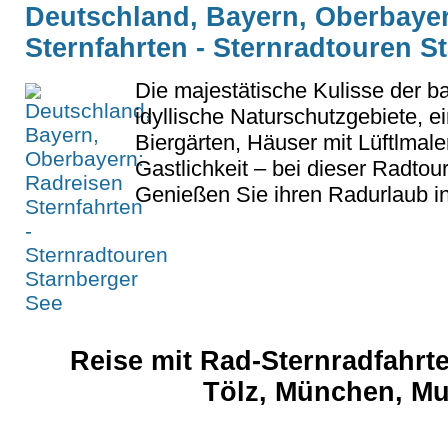
Deutschland, Bayern, Oberbaye
Sternfahrten - Sternradtouren S
Die majestätische Kulisse der b
idyllische Naturschutzgebiete, e
Biergärten, Häuser mit Lüftlmal
Gastlichkeit – bei dieser Radtou
Genießen Sie ihren Radurlaub i
Reise mit Rad-Sternradfahrt
Tölz, München, M