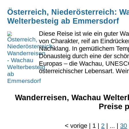
Österreich, Niederösterreich: 
Welterbesteig ab Emmersdorf
Diese Reise ist wie ein guter W
von Charakter, reif an Eindrück
Nachklang. In gemütlichem Tem
Donausteig durch eine der schön
Europas – die Wachau, UNESCO-
österreichischer Lebensart. Wein
Wanderreisen, Wachau Welter
Preise 
<
vorige
|
1
|
2
|
...
|
30