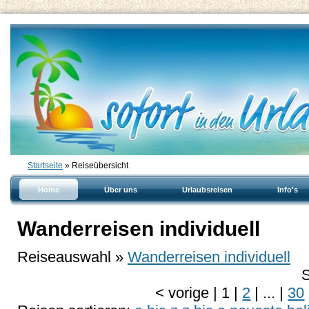
Startseite
» Reiseübersicht
Home
Über uns
Urlaubsreisen
Info's
Wanderreisen individuell
Reiseauswahl »
Wanderreisen individuell
S
<
vorige
|
1
|
2
|
...
|
30