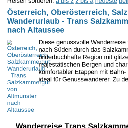
Reisen sortieren:
a bis z
z bis a
neueste
bel
Österreich, Oberösterreich, Sa
Wanderurlaub - Trans Salzkamm
nach Altaussee
Diese genussvolle Wanderreise 
nach Süden durch das Salzkamm
bilderbuchhafte Region mit glit
majestätischen Bergen und cha
komfortabler Etappen mit Bahn- 
ideal für Genusswanderer. Zu d
Wanderreise Trans Salzkamme