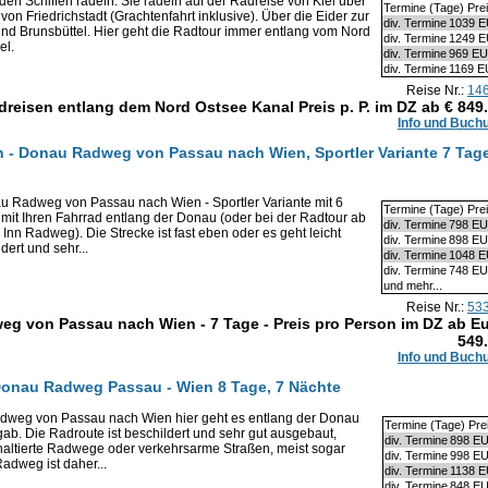
 den Schiffen radeln. Sie radeln auf der Radreise von Kiel über
Termine (Tage) Pre
n Friedrichstadt (Grachtenfahrt inklusive). Über die Eider zur
div. Termine
1039 
d Brunsbüttel. Hier geht die Radtour immer entlang vom Nord
div. Termine
1249 
el.
div. Termine
969 E
div. Termine
1169 
Reise Nr.:
14
dreisen entlang dem Nord Ostsee Kanal Preis p. P. im DZ ab €
849
Info und Buch
n - Donau Radweg von Passau nach Wien, Sportler Variante 7 Tage
u Radweg von Passau nach Wien - Sportler Variante mit 6
Termine (Tage) Pre
mit Ihren Fahrrad entlang der Donau (oder bei der Radtour ab
div. Termine
798 E
Inn Radweg). Die Strecke ist fast eben oder es geht leicht
div. Termine
898 E
dert und sehr...
div. Termine
1048 
div. Termine
748 E
und mehr...
Reise Nr.:
53
eg von Passau nach Wien - 7 Tage - Preis pro Person im DZ ab E
549
Info und Buch
 Donau Radweg Passau - Wien 8 Tage, 7 Nächte
weg von Passau nach Wien hier geht es entlang der Donau
Termine (Tage) Pre
rgab. Die Radroute ist beschildert und sehr gut ausgebaut,
div. Termine
898 E
phaltierte Radwege oder verkehrsarme Straßen, meist sogar
div. Termine
998 E
adweg ist daher...
div. Termine
1138 
div. Termine
848 E