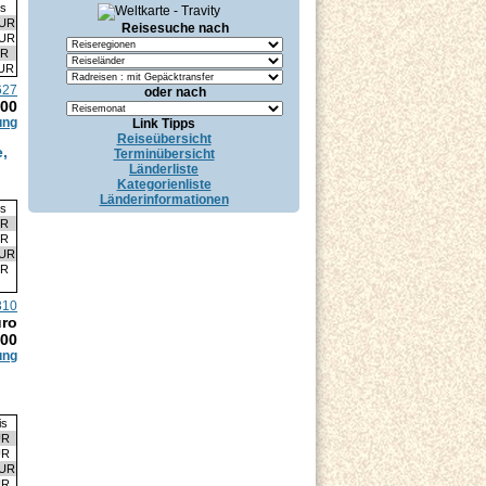
is
EUR
Reisesuche nach
EUR
UR
EUR
627
oder nach
.00
ung
Link Tipps
Reiseübersicht
,
Terminübersicht
Länderliste
Kategorienliste
Länderinformationen
is
UR
UR
EUR
UR
310
uro
.00
ung
is
UR
UR
EUR
UR