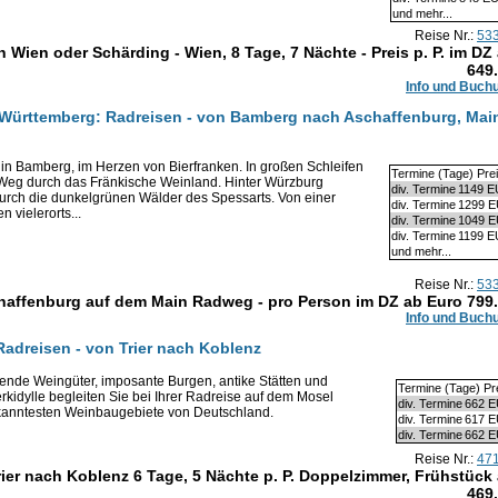
und mehr...
Reise Nr.:
53
ien oder Schärding - Wien, 8 Tage, 7 Nächte - Preis p. P. im DZ
649
Info und Buch
-Württemberg: Radreisen - von Bamberg nach Aschaffenburg, Mai
 in Bamberg, im Herzen von Bierfranken. In großen Schleifen
Termine (Tage) Pre
 Weg durch das Fränkische Weinland. Hinter Würzburg
div. Termine
1149 
durch die dunkelgrünen Wälder des Spessarts. Von einer
div. Termine
1299 
 vielerorts...
div. Termine
1049 
div. Termine
1199 
und mehr...
Reise Nr.:
53
affenburg auf dem Main Radweg - pro Person im DZ ab Euro
799
Info und Buch
Radreisen - von Trier nach Koblenz
ende Weingüter, imposante Burgen, antike Stätten und
Termine (Tage) Pr
kidylle begleiten Sie bei Ihrer Radreise auf dem Mosel
div. Termine
662 
anntesten Weinbaugebiete von Deutschland.
div. Termine
617 
div. Termine
662 
Reise Nr.:
47
er nach Koblenz 6 Tage, 5 Nächte p. P. Doppelzimmer, Frühstück
469