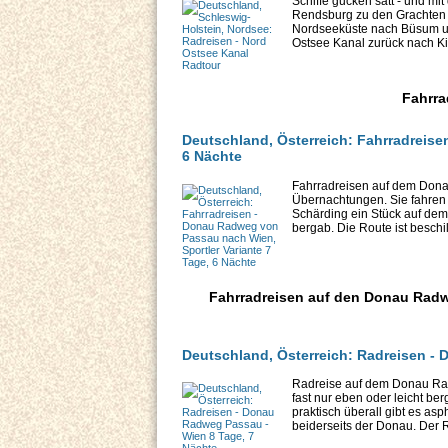
Schiffe gucken satt - und mit
Rendsburg zu den Grachten vo
Nordseeküste nach Büsum un
Ostsee Kanal zurück nach Ki
Fahrra
Deutschland, Österreich: Fahrradreise
6 Nächte
Fahrradreisen auf dem Dona
Übernachtungen. Sie fahren 
Schärding ein Stück auf dem 
bergab. Die Route ist beschil
Fahrradreisen auf den Donau Radw
Deutschland, Österreich: Radreisen -
Radreise auf dem Donau Rad
fast nur eben oder leicht be
praktisch überall gibt es as
beiderseits der Donau. Der R