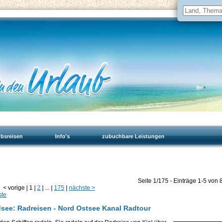
ubsreisen
Info's
zubuchbare Leistungen
Seite 1/175 - Einträge 1-5 von 
<
vorige
|
1
|
2
|
...
|
175
|
nächste
>
ste
dsee: Radreisen - Nord Ostsee Kanal Radtour