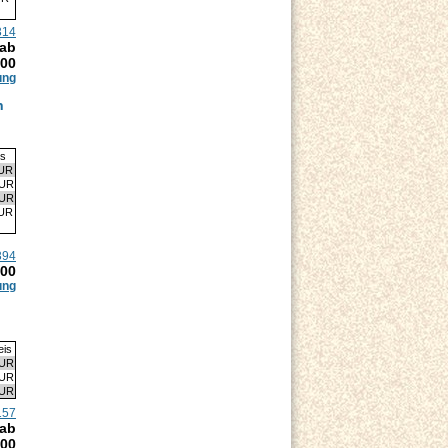
314
 ab
.00
ung
n
is
EUR
EUR
EUR
EUR
394
.00
ung
eis
EUR
EUR
EUR
157
 ab
.00