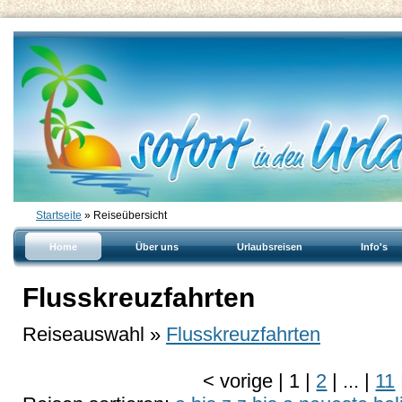
Startseite
» Reiseübersicht
Home
Über uns
Urlaubsreisen
Info's
Flusskreuzfahrten
Reiseauswahl »
Flusskreuzfahrten
<
vorige
|
1
|
2
|
...
|
11