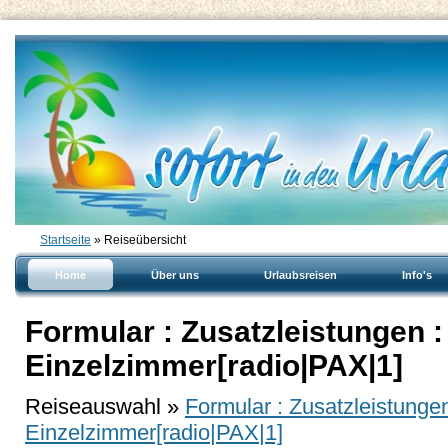
Startseite
» Reiseübersicht
Home
Über uns
Urlaubsreisen
Info's
Formular : Zusatzleistungen :
Einzelzimmer[radio|PAX|1]
Reiseauswahl »
Formular : Zusatzleistunge
Einzelzimmer[radio|PAX|1]