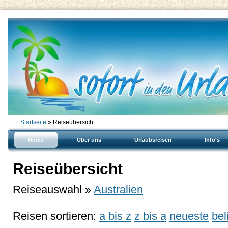
Startseite
» Reiseübersicht
Home
Über uns
Urlaubsreisen
Info's
Reiseübersicht
Reiseauswahl »
Australien
Reisen sortieren:
a bis z
z bis a
neueste
bel