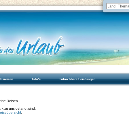
ubsreisen
Info's
zubuchbare Leistungen
eine Reisen.
 zu uns gelangt sind,
eiseübersicht
.