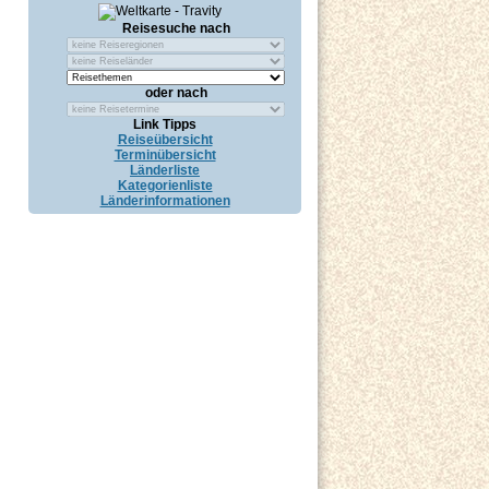
Reisesuche nach
oder nach
Link Tipps
Reiseübersicht
Terminübersicht
Länderliste
Kategorienliste
Länderinformationen