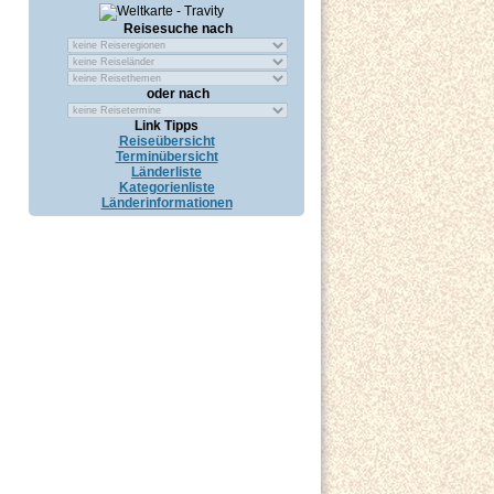
Reisesuche nach
oder nach
Link Tipps
Reiseübersicht
Terminübersicht
Länderliste
Kategorienliste
Länderinformationen