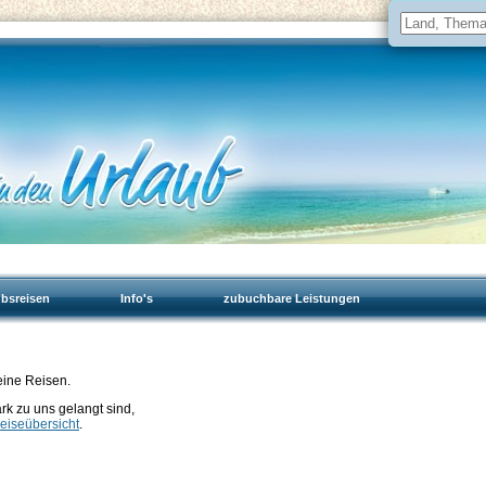
ubsreisen
Info's
zubuchbare Leistungen
eine Reisen.
 zu uns gelangt sind,
eiseübersicht
.