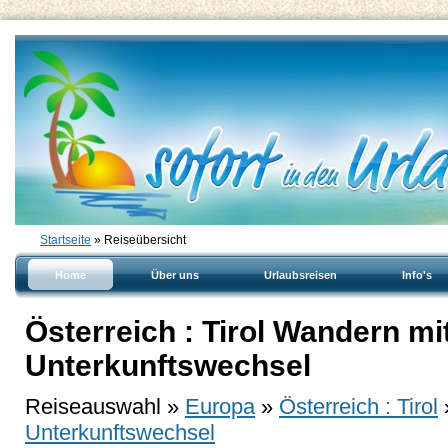
Startseite
» Reiseübersicht
Home
Über uns
Urlaubsreisen
Info's
Österreich : Tirol Wandern mi
Unterkunftswechsel
Reiseauswahl »
Europa
»
Österreich : Tirol
Unterkunftswechsel