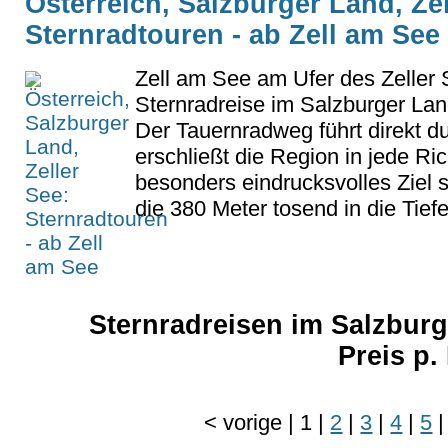
Österreich, Salzburger Land, Zel
Sternradtouren - ab Zell am See
Zell am See am Ufer des Zeller S
Sternradreise im Salzburger Lan
Der Tauernradweg führt direkt d
erschließt die Region in jede Ri
besonders eindrucksvolles Ziel s
die 380 Meter tosend in die Tiefe
Sternradreisen im Salzburg
Preis p
<
vorige
|
1
|
2
|
3
|
4
|
5
|