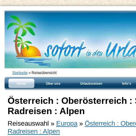
Startseite
» Reiseübersicht
Home
Über uns
Urlaubsreisen
Info's
Österreich : Oberösterreich 
Radreisen : Alpen
Reiseauswahl »
Europa
»
Österreich : Obe
Radreisen : Alpen