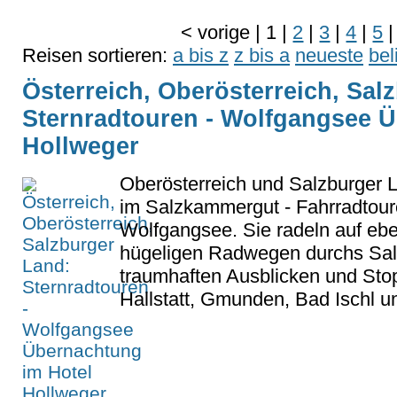
<
vorige
|
1
|
2
|
3
|
4
|
5
|
Reisen sortieren:
a bis z
z bis a
neueste
bel
Österreich, Oberösterreich, Sal
Sternradtouren - Wolfgangsee 
Hollweger
Oberösterreich und Salzburger L
im Salzkammergut - Fahrradtour
Wolfgangsee. Sie radeln auf ebe
hügeligen Radwegen durchs Sa
traumhaften Ausblicken und Sto
Hallstatt, Gmunden, Bad Ischl u