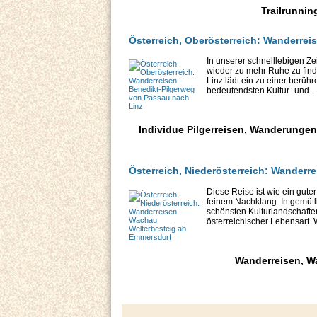
Trailrunnin
Österreich, Oberösterreich: Wanderrei
In unserer schnelllebigen Ze
wieder zu mehr Ruhe zu fin
Linz lädt ein zu einer berü
bedeutendsten Kultur- und...
Individue Pilgerreisen, Wanderungen
Österreich, Niederösterreich: Wanderr
Diese Reise ist wie ein gute
feinem Nachklang. In gemüt
schönsten Kulturlandschaft
österreichischer Lebensart. 
Wanderreisen, W