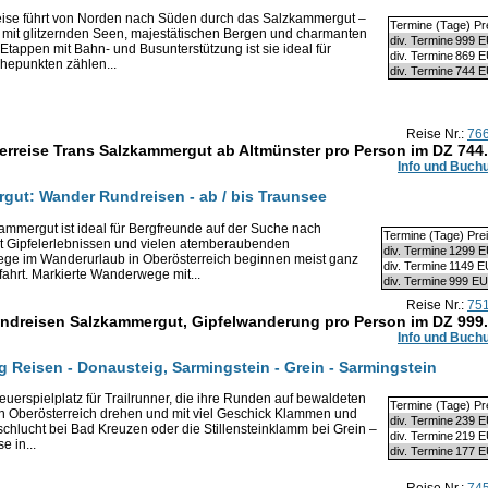
ise führt von Norden nach Süden durch das Salzkammergut –
Termine (Tage) Pr
 mit glitzernden Seen, majestätischen Bergen und charmanten
div. Termine
999 
Etappen mit Bahn- und Busunterstützung ist sie ideal für
div. Termine
869 
epunkten zählen...
div. Termine
744 
Reise Nr.:
76
rreise Trans Salzkammergut ab Altmünster pro Person im DZ
744
Info und Buch
rgut: Wander Rundreisen - ab / bis Traunsee
mmergut ist ideal für Bergfreunde auf der Suche nach
Termine (Tage) Pre
 Gipfelerlebnissen und vielen atemberaubenden
div. Termine
1299 
iege im Wanderurlaub in Oberösterreich beginnen meist ganz
div. Termine
1149 
fahrt. Markierte Wanderwege mit...
div. Termine
999 E
Reise Nr.:
75
ndreisen Salzkammergut, Gipfelwanderung pro Person im DZ
999
Info und Buch
ng Reisen - Donausteig, Sarmingstein - Grein - Sarmingstein
euerspielplatz für Trailrunner, die ihre Runden auf bewaldeten
Termine (Tage) Pr
n Oberösterreich drehen und mit viel Geschick Klammen und
div. Termine
239 
schlucht bei Bad Kreuzen oder die Stillensteinklamm bei Grein –
div. Termine
219 
e in...
div. Termine
177 
Reise Nr.:
74