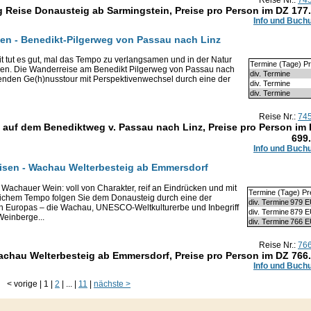
g Reise Donausteig ab Sarmingstein, Preise pro Person im DZ
177
Info und Buch
sen - Benedikt-Pilgerweg von Passau nach Linz
it tut es gut, mal das Tempo zu verlangsamen und in der Natur
Termine (Tage) Pr
den. Die Wanderreise am Benedikt Pilgerweg von Passau nach
div. Termine
hrenden Ge(h)nusstour mit Perspektivenwechsel durch eine der
div. Termine
div. Termine
Reise Nr.:
74
 auf dem Benediktweg v. Passau nach Linz, Preise pro Person im
699
Info und Buch
eisen - Wachau Welterbesteig ab Emmersdorf
r Wachauer Wein: voll von Charakter, reif an Eindrücken und mit
Termine (Tage) Pr
lichem Tempo folgen Sie dem Donausteig durch eine der
div. Termine
979 
en Europas – die Wachau, UNESCO-Weltkulturerbe und Inbegriff
div. Termine
879 
Weinberge...
div. Termine
766 
Reise Nr.:
76
achau Welterbesteig ab Emmersdorf, Preise pro Person im DZ
766
Info und Buch
<
vorige
|
1
|
2
|
...
|
11
|
nächste
>