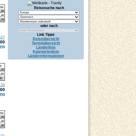
eis
Reisesuche nach
EUR
EUR
EUR
oder nach
Link Tipps
627
Reiseübersicht
.00
Terminübersicht
ung
Länderliste
Kategorienliste
Länderinformationen
is
EUR
EUR
UR
120
.00
ung
eis
EUR
EUR
EUR
521