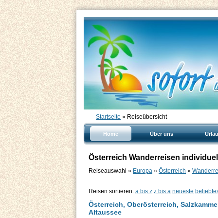
Startseite
» Reiseübersicht
Home
Über uns
Urla
Österreich Wanderreisen individuel
Reiseauswahl »
Europa
»
Österreich
»
Wanderrei
Reisen sortieren:
a bis z
z bis a
neueste
beliebte
Österreich, Oberösterreich, Salzkamm
Altaussee