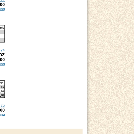
.00
ung
eis
524
 DZ
.00
ung
eis
EUR
EUR
EUR
625
.00
ung