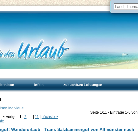
ubsreisen
Info's
zubuchbare Leistungen
l
sen individuell
Seite 1/11 - Einträge 1-5 von
<
vorige
|
1
|
2
|
...
|
11
|
nächste
>
ste
ergut: Wanderurlaub - Trans Salzkammergut von Altmünster nach