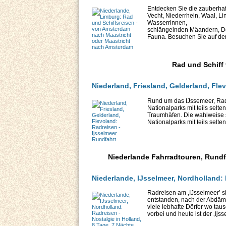
Entdecken Sie die zauberhaf
Vecht, Niederrhein, Waal, L
Wasserrinnen,
schlängelnden Mäandern, De
Fauna. Besuchen Sie auf der
Rad und Schiff
Niederland, Friesland, Gelderland, Fle
Rund um das IJssemeer, Rad
Nationalparks mit teils selt
Traumhäfen. Die wahlweise 
Nationalparks mit teils selte
Niederlande Fahrradtouren, Rundf
Niederlande, IJsselmeer, Nordholland: 
Radreisen am ‚IJsselmeer’ s
entstanden, nach der Abdäm
viele lebhafte Dörfer wo tau
vorbei und heute ist der ‚Ijss