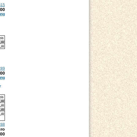
315
.00
ung
eis
EUR
EUR
289
.00
ung
r
eis
EUR
EUR
EUR
EUR
288
uro
.00