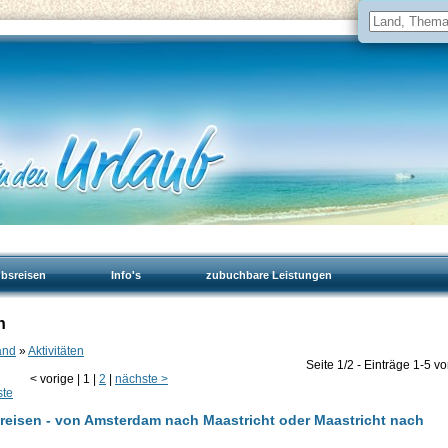
ubsreisen
Info's
zubuchbare Leistungen
n
and
»
Aktivitäten
Seite 1/2 - Einträge 1-5 v
<
vorige
|
1
|
2
|
nächste
>
ste
reisen - von Amsterdam nach Maastricht oder Maastricht nach