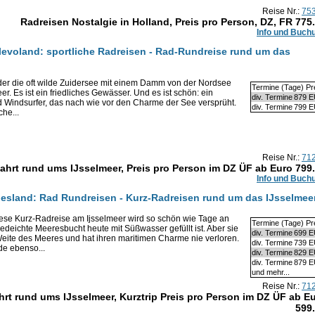
Reise Nr.:
75
Radreisen Nostalgie in Holland, Preis pro Person, DZ, FR
775
Info und Buch
Flevoland: sportliche Radreisen - Rad-Rundreise rund um das
nder die oft wilde Zuidersee mit einem Damm von der Nordsee
Termine (Tage) Pr
r. Es ist ein friedliches Gewässer. Und es ist schön: ein
div. Termine
879 
nd Windsurfer, das nach wie vor den Charme der See versprüht.
div. Termine
799 
che...
Reise Nr.:
71
ahrt rund ums IJsselmeer, Preis pro Person im DZ ÜF ab Euro
799
Info und Buch
riesland: Rad Rundreisen - Kurz-Radreisen rund um das IJsselmee
ese Kurz-Radreise am Ijsselmeer wird so schön wie Tage an
Termine (Tage) Pr
deichte Meeresbucht heute mit Süßwasser gefüllt ist. Aber sie
div. Termine
699 
 Weite des Meeres und hat ihren maritimen Charme nie verloren.
div. Termine
739 
e ebenso...
div. Termine
829 
div. Termine
879 
und mehr...
Reise Nr.:
71
rt rund ums IJsselmeer, Kurztrip Preis pro Person im DZ ÜF ab E
599