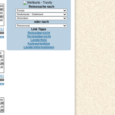
eis
Reisesuche nach
UR
UR
UR
UR
oder nach
912
Link Tipps
.00
Reiseübersicht
Terminübersicht
ung
Länderliste
Kategorienliste
Länderinformationen
is
UR
EUR
EUR
EUR
862
.00
ung
eis
EUR
EUR
EUR