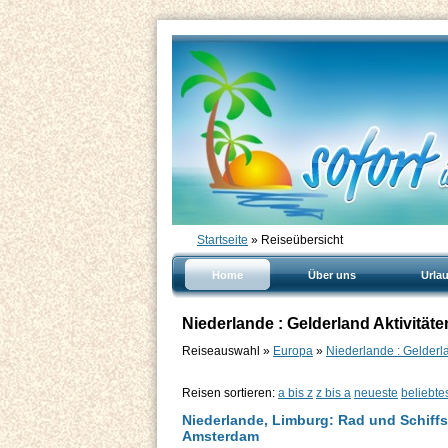
Startseite
» Reiseübersicht
Home
Über uns
Urla
Niederlande : Gelderland Aktivitäte
Reiseauswahl »
Europa
»
Niederlande : Gelderl
Reisen sortieren:
a bis z
z bis a
neueste
beliebte
Niederlande, Limburg: Rad und Schiffs
Amsterdam