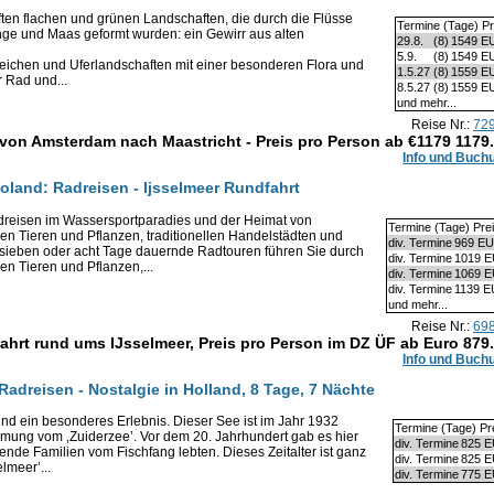
ten flachen und grünen Landschaften, die durch die Flüsse
Termine (Tage) Pr
inge und Maas geformt wurden: ein Gewirr aus alten
29.8.
(8)
1549 E
5.9.
(8)
1549 E
ichen und Uferlandschaften mit einer besonderen Flora und
1.5.27
(8)
1559 E
 Rad und...
8.5.27
(8)
1559 E
und mehr...
Reise Nr.:
72
 von Amsterdam nach Maastricht - Preis pro Person ab €1179
1179
Info und Buch
voland: Radreisen - Ijsselmeer Rundfahrt
reisen im Wassersportparadies und der Heimat von
Termine (Tage) Pre
enen Tieren und Pflanzen, traditionellen Handelstädten und
div. Termine
969 E
sieben oder acht Tage dauernde Radtouren führen Sie durch
div. Termine
1019 
nen Tieren und Pflanzen,...
div. Termine
1069 
div. Termine
1139 
und mehr...
Reise Nr.:
69
ahrt rund ums IJsselmeer, Preis pro Person im DZ ÜF ab Euro
879
Info und Buch
Radreisen - Nostalgie in Holland, 8 Tage, 7 Nächte
ind ein besonderes Erlebnis. Dieser See ist im Jahr 1932
Termine (Tage) Pr
mung vom ‚Zuiderzee’. Vor dem 20. Jahrhundert gab es hier
div. Termine
825 
sende Familien vom Fischfang lebten. Dieses Zeitalter ist ganz
div. Termine
825 
elmeer’...
div. Termine
775 