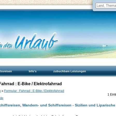
ubsreisen
Info's
zubuchbare Leistungen
 Fahrrad : E-Bike / Elektrofahrrad
n
»
Formular : Fahrrad : E-Bike / Elektrofahrrad
1 Eint
ste
Schiffsreisen, Wandern- und Schiffsreisen - Sizilien und Liparische