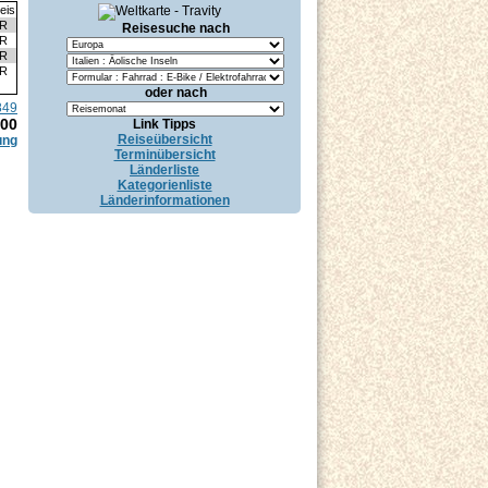
eis
UR
Reisesuche nach
UR
UR
UR
oder nach
849
.00
Link Tipps
Reiseübersicht
ung
Terminübersicht
Länderliste
Kategorienliste
Länderinformationen