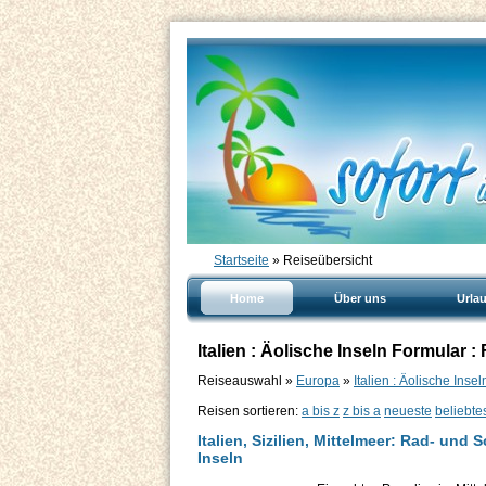
Startseite
» Reiseübersicht
Home
Über uns
Urla
Italien : Äolische Inseln Formular :
Reiseauswahl »
Europa
»
Italien : Äolische Insel
Reisen sortieren:
a bis z
z bis a
neueste
beliebte
Italien, Sizilien, Mittelmeer: Rad- und 
Inseln