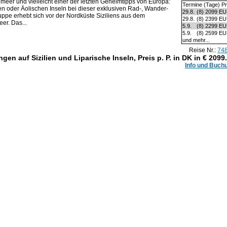
lmeer und vielleicht einer der letzten Geheimtipps von Europa:
Termine (Tage) Pr
en oder Äolischen Inseln bei dieser exklusiven Rad-, Wander-
29.8.
(8)
2099 E
ruppe erhebt sich vor der Nordküste Siziliens aus dem
29.8.
(8)
2399 E
er. Das...
5.9.
(8)
2299 E
5.9.
(8)
2599 E
und mehr...
Reise Nr.:
74
en auf Sizilien und Liparische Inseln, Preis p. P. in DK in €
2099
Info und Buch