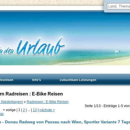
ubsreisen
Info's
zubuchbare Leistungen
rn Radreisen : E-Bike Reisen
: Niederbayern
»
Radreisen : E-Bike Reisen
Seite 1/13 - Einträge 1-5 von
<
vorige
|
1
|
2
|
...
|
13
|
nächste
>
ste
n - Donau Radweg von Passau nach Wien, Sportler Variante 7 Tage