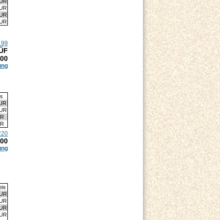
EUR
EUR
EUR
EUR
199
 ÜF
.00
ung
is
EUR
EUR
UR
UR
220
.00
ung
eis
EUR
EUR
EUR
EUR