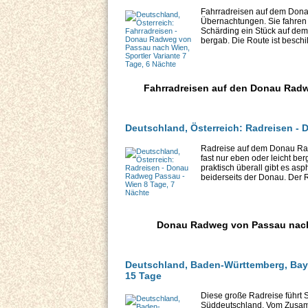
Fahrradreisen auf dem Dona
Übernachtungen. Sie fahren 
Schärding ein Stück auf dem 
bergab. Die Route ist beschil
Fahrradreisen auf den Donau Radw
Deutschland, Österreich: Radreisen -
Radreise auf dem Donau Rad
fast nur eben oder leicht be
praktisch überall gibt es as
beiderseits der Donau. Der R
Donau Radweg von Passau nach W
Deutschland, Baden-Württemberg, Ba
15 Tage
Diese große Radreise führt
Süddeutschland. Vom Zusamm