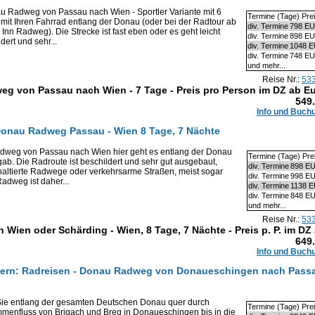
u Radweg von Passau nach Wien - Sportler Variante mit 6
Termine (Tage) Pre
mit Ihren Fahrrad entlang der Donau (oder bei der Radtour ab
div. Termine
798 E
Inn Radweg). Die Strecke ist fast eben oder es geht leicht
div. Termine
898 E
dert und sehr...
div. Termine
1048 
div. Termine
748 E
und mehr...
Reise Nr.:
53
eg von Passau nach Wien - 7 Tage - Preis pro Person im DZ ab E
549
Info und Buch
 Donau Radweg Passau - Wien 8 Tage, 7 Nächte
weg von Passau nach Wien hier geht es entlang der Donau
Termine (Tage) Pre
rgab. Die Radroute ist beschildert und sehr gut ausgebaut,
div. Termine
898 E
phaltierte Radwege oder verkehrsarme Straßen, meist sogar
div. Termine
998 E
adweg ist daher...
div. Termine
1138 
div. Termine
848 E
und mehr...
Reise Nr.:
53
ien oder Schärding - Wien, 8 Tage, 7 Nächte - Preis p. P. im DZ
649
Info und Buch
yern: Radreisen - Donau Radweg von Donaueschingen nach Pass
 Sie entlang der gesamten Deutschen Donau quer durch
Termine (Tage) Pre
enfluss von Brigach und Breg in Donaueschingen bis in die