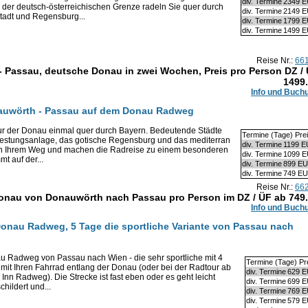
div. Termine
2349 
 der deutsch-österreichischen Grenze radeln Sie quer durch
div. Termine
2149 
tadt und Regensburg...
div. Termine
1799 
div. Termine
1499 
Reise Nr.:
66
 Passau, deutsche Donau in zwei Wochen, Preis pro Person DZ /
1499
Info und Buch
nauwörth - Passau auf dem Donau Radweg
our der Donau einmal quer durch Bayern. Bedeutende Städte
Termine (Tage) Pre
n Festungsanlage, das gotische Regensburg und das mediterran
div. Termine
1199 
n Ihrem Weg und machen die Radreise zu einem besonderen
div. Termine
1099 
t auf der...
div. Termine
899 E
div. Termine
749 E
Reise Nr.:
66
Donau von Donauwörth nach Passau pro Person im DZ / ÜF ab
749
Info und Buch
Donau Radweg, 5 Tage die sportliche Variante von Passau nach
u Radweg von Passau nach Wien - die sehr sportliche mit 4
Termine (Tage) Pr
mit Ihren Fahrrad entlang der Donau (oder bei der Radtour ab
div. Termine
629 
Inn Radweg). Die Strecke ist fast eben oder es geht leicht
div. Termine
699 
hildert und...
div. Termine
769 
div. Termine
579 