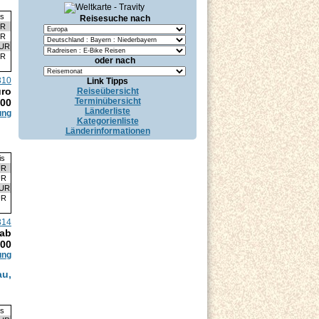
is
Reisesuche nach
UR
UR
EUR
UR
oder nach
310
Link Tipps
uro
Reiseübersicht
Terminübersicht
.00
Länderliste
ung
Kategorienliste
Länderinformationen
is
UR
UR
EUR
UR
314
 ab
.00
ung
au,
is