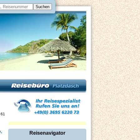
 61
,
Reisenavigator