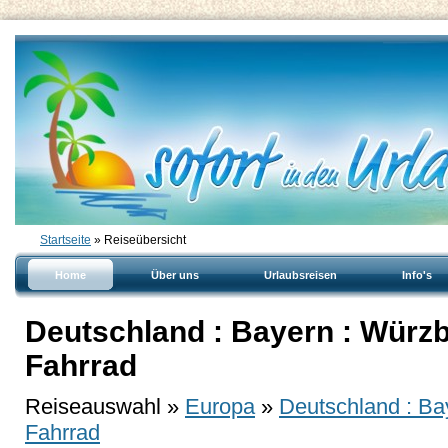
Startseite
» Reiseübersicht
Home
Über uns
Urlaubsreisen
Info's
Deutschland : Bayern : Würzb
Fahrrad
Reiseauswahl »
Europa
»
Deutschland : Ba
Fahrrad