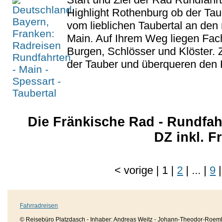
Highlight Rothenburg ob der Tau
vom lieblichen Taubertal an den
Main. Auf Ihrem Weg liegen Fac
Burgen, Schlösser und Klöster. 
der Tauber und überqueren den 
Die Fränkische Rad - Rundfahr
DZ inkl. 
<
vorige
|
1
|
2
|
...
|
9
|
Fahrradreisen
© Reisebüro Platzdasch - Inhaber: Andreas Weitz - Johann-Theodor-Roemh