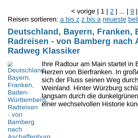
<
vorige
|
1
|
2
|
...
|
9
|
Reisen sortieren:
a bis z
z bis a
neueste
bel
Deutschland, Bayern, Franken,
Radreisen - von Bamberg nach 
Radweg Klassiker
Ihre Radtour am Main startet in
Herzen von Bierfranken. In groß
sich der Fluss seinen Weg durc
Weinland. Hinter Würzburg schlä
langsam durch die dunkelgrünen
einer wechselvollen Historie künd