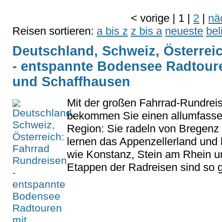
<
vorige
|
1
|
2
|
nä
Reisen sortieren:
a bis z
z bis a
neueste
bel
Deutschland, Schweiz, Österrei
- entspannte Bodensee Radtoure
und Schaffhausen
Mit der großen Fahrrad-Rundre
bekommen Sie einen allumfasse
Region: Sie radeln von Bregenz
lernen das Appenzellerland und 
wie Konstanz, Stein am Rhein 
Etappen der Radreisen sind so ge