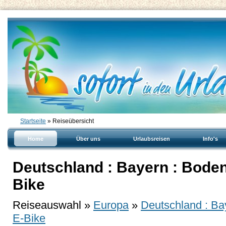
Startseite
» Reiseübersicht
Home
Über uns
Urlaubsreisen
Info's
Deutschland : Bayern : Boden
Bike
Reiseauswahl »
Europa
»
Deutschland : Ba
E-Bike