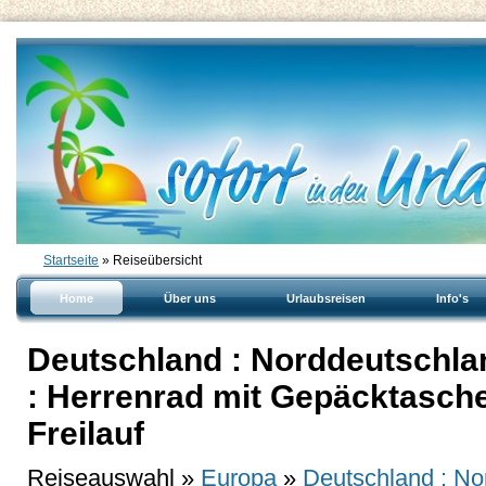
Startseite
» Reiseübersicht
Home
Über uns
Urlaubsreisen
Info's
Deutschland : Norddeutschla
: Herrenrad mit Gepäcktasche
Freilauf
Reiseauswahl »
Europa
»
Deutschland : No