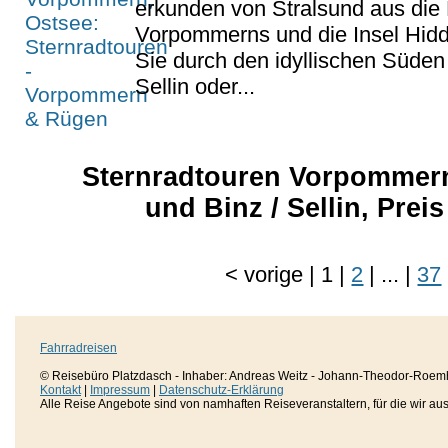
erkunden von Stralsund aus die
Vorpommerns und die Insel Hidd
Sie durch den idyllischen Süde
Sellin oder...
Sternradtouren Vorpommern
und Binz / Sellin, Preis
<
vorige
|
1
|
2
|
...
|
37
Fahrradreisen
© Reisebüro Platzdasch - Inhaber: Andreas Weitz - Johann-Theodor-Roemh
Kontakt
|
Impressum
|
Datenschutz-Erklärung
Alle Reise Angebote sind von namhaften Reiseveranstaltern, für die wir aussc