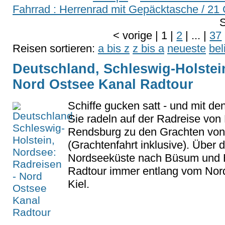
Fahrrad : Herrenrad mit Gepäcktasche / 21 
S
<
vorige
|
1
|
2
|
...
|
37
Reisen sortieren:
a bis z
z bis a
neueste
bel
Deutschland, Schleswig-Holstei
Nord Ostsee Kanal Radtour
Schiffe gucken satt - und mit den
Sie radeln auf der Radreise von 
Rendsburg zu den Grachten von 
(Grachtenfahrt inklusive). Über d
Nordseeküste nach Büsum und Br
Radtour immer entlang vom Nor
Kiel.