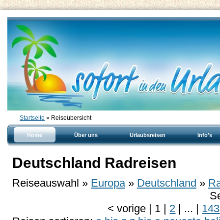
Startseite
» Reiseübersicht
Home
Über uns
Urlaubsreisen
Info's
Deutschland Radreisen
Reiseauswahl »
Europa
»
Deutschland
»
Ra
Se
<
vorige
|
1
|
2
|
...
|
143