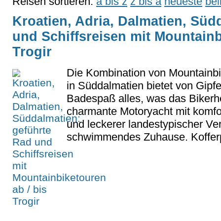
Reisen sortieren:
a bis z
z bis a
neueste
bel
Kroatien, Adria, Dalmatien, Süd
und Schiffsreisen mit Mountainb
Trogir
Die Kombination von Mountainbik
in Süddalmatien bietet von Gipfe
Badespaß alles, was das Bikerh
charmante Motoryacht mit komfo
und leckerer landestypischer Ver
schwimmendes Zuhause. Kofferp