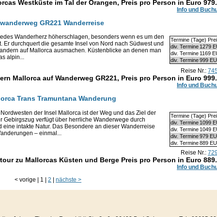
rcas Westküste im Tal der Orangen, Preis pro Person in Euro
979
Info und Buch
rnwanderweg GR221 Wanderreise
 jedes Wanderherz höherschlagen, besonders wenn es um den
Termine (Tage) Pre
Er durchquert die gesamte Insel von Nord nach Südwest und
div. Termine
1279 
e Wandern auf Mallorca ausmachen. Küstenblicke an denen man
div. Termine
1169 
s alpin...
div. Termine
999 E
Reise Nr.:
74
rn Mallorca auf Wanderweg GR221, Preis pro Person in Euro
999
Info und Buch
llorca Trans Tramuntana Wanderung
Nordwesten der Insel Mallorca ist der Weg und das Ziel der
Termine (Tage) Pre
er Gebirgszug verfügt über herrliche Wanderwege durch
div. Termine
1099 
d eine intakte Natur. Das Besondere an dieser Wanderreise
div. Termine
1049 
Wanderungen – einmal...
div. Termine
979 E
div. Termine
889 E
Reise Nr.:
72
our zu Mallorcas Küsten und Berge Preis pro Person in Euro
889
Info und Buch
<
vorige
|
1
|
2
|
nächste
>