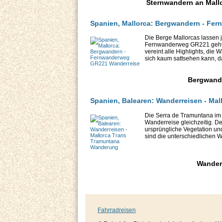
Sternwandern an Mallo
Spanien, Mallorca: Bergwandern - Fe
Die Berge Mallorcas lassen
Fernwanderweg GR221 geht. 
vereint alle Highlights, di
sich kaum sattsehen kann, da
Bergwande
Spanien, Balearen: Wanderreisen - Ma
Die Serra de Tramuntana im 
Wanderreise gleichzeitig. D
ursprüngliche Vegetation un
sind die unterschiedlichen 
Wandert
Fahrradreisen