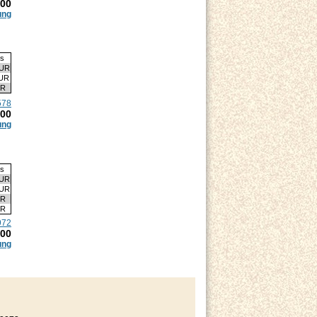
.00
ung
is
EUR
EUR
UR
578
.00
ung
is
EUR
EUR
UR
UR
972
.00
ung