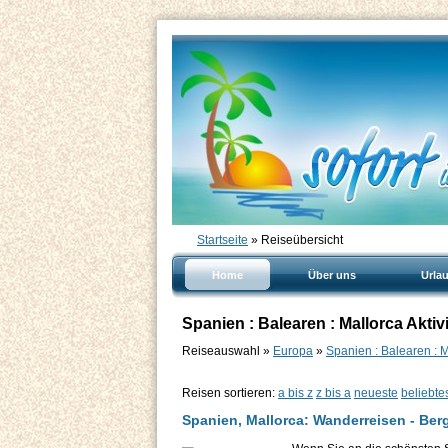
Startseite
» Reiseübersicht
Home
Über uns
Urla
Spanien : Balearen : Mallorca Akti
Reiseauswahl »
Europa
»
Spanien : Balearen : 
Reisen sortieren:
a bis z
z bis a
neueste
beliebte
Spanien, Mallorca: Wanderreisen - Be