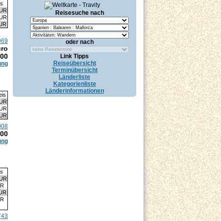
is
EUR
Reisesuche nach
EUR
EUR
969
oder nach
uro
.00
Link Tipps
Reiseübersicht
ung
Terminübersicht
Länderliste
Kategorienliste
Länderinformationen
eis
EUR
EUR
EUR
008
.00
ung
is
EUR
UR
EUR
UR
743