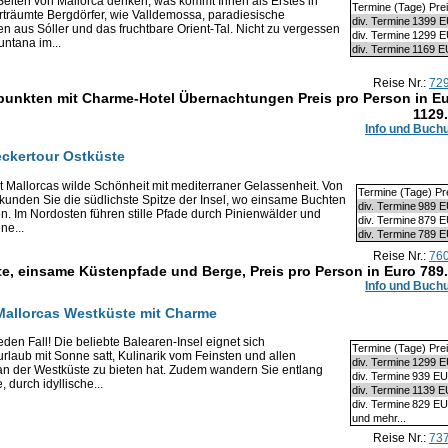
eiten von Mallorca denken, was kommt Ihnen als Erstes in
Termine (Tage) Pre
träumte Bergdörfer, wie Valldemossa, paradiesische
div. Termine
1399 
en aus Sóller und das fruchtbare Orient-Tal. Nicht zu vergessen
div. Termine
1299 
ntana im...
div. Termine
1169 
Reise Nr.:
72
unkten mit Charme-Hotel Übernachtungen Preis pro Person in E
1129
Info und Buch
eckertour Ostküste
 Mallorcas wilde Schönheit mit mediterraner Gelassenheit. Von
Termine (Tage) Pr
rkunden Sie die südlichste Spitze der Insel, wo einsame Buchten
div. Termine
989 
n. Im Nordosten führen stille Pfade durch Pinienwälder und
div. Termine
879 
ne...
div. Termine
789 
Reise Nr.:
76
e, einsame Küstenpfade und Berge, Preis pro Person in Euro
789
Info und Buch
 Mallorcas Westküste mit Charme
den Fall! Die beliebte Balearen-Insel eignet sich
Termine (Tage) Pre
urlaub mit Sonne satt, Kulinarik vom Feinsten und allen
div. Termine
1299 
 an der Westküste zu bieten hat. Zudem wandern Sie entlang
div. Termine
939 E
 durch idyllische...
div. Termine
1139 
div. Termine
829 E
und mehr...
Reise Nr.:
73