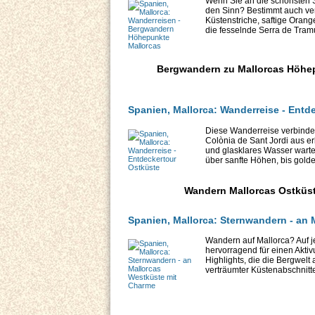
Wenn Sie an die schönsten S
den Sinn? Bestimmt auch ver
Küstenstriche, saftige Orang
die fesselnde Serra de Tramu
Bergwandern zu Mallorcas Höhep
Spanien, Mallorca: Wanderreise - Entd
Diese Wanderreise verbindet
Colònia de Sant Jordi aus e
und glasklares Wasser warte
über sanfte Höhen, bis golde
Wandern Mallorcas Ostküst
Spanien, Mallorca: Sternwandern - an
Wandern auf Mallorca? Auf je
hervorragend für einen Aktiv
Highlights, die die Bergwelt
verträumter Küstenabschnitte,