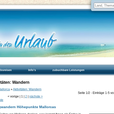
ubsreisen
Info's
zubuchbare Leistungen
vitäten: Wandern
Mallorca
»
Aktivitäten: Wandern
Seite 1/2 - Einträge 1-5 v
<
vorige
|
1
|
2
|
nächste
>
ste
rgwandern Höhepunkte Mallorcas