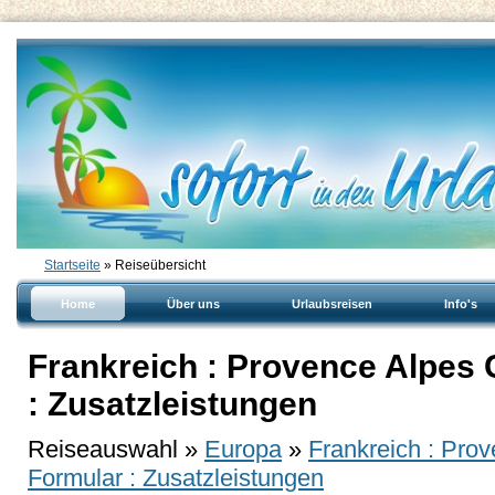
Startseite
» Reiseübersicht
Home
Über uns
Urlaubsreisen
Info's
Frankreich : Provence Alpes 
: Zusatzleistungen
Reiseauswahl »
Europa
»
Frankreich : Prov
Formular : Zusatzleistungen