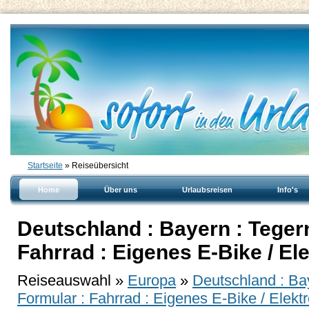
Startseite
» Reiseübersicht
Home
Über uns
Urlaubsreisen
Info's
Deutschland : Bayern : Teger
Fahrrad : Eigenes E-Bike / El
Reiseauswahl »
Europa
»
Deutschland : Ba
Formular : Fahrrad : Eigenes E-Bike / Elekt