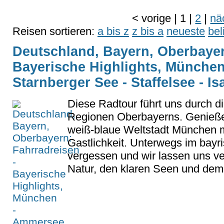
<
vorige
|
1
|
2
|
nä
Reisen sortieren:
a bis z
z bis a
neueste
bel
Deutschland, Bayern, Oberbayer
Bayerische Highlights, München
Starnberger See - Staffelsee - Is
Diese Radtour führt uns durch d
Regionen Oberbayerns. Genieße
weiß-blaue Weltstadt München m
Gastlichkeit. Unterwegs im bayri
vergessen und wir lassen uns v
Natur, den klaren Seen und dem.