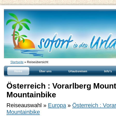
Startseite
» Reiseübersicht
Home
Über uns
Urlaubsreisen
Info's
Österreich : Vorarlberg Mount
Mountainbike
Reiseauswahl »
Europa
»
Österreich : Vora
Mountainbike