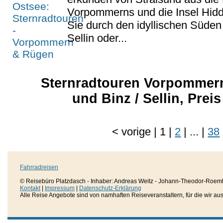
Vorpommerns und die Insel Hidd
Sie durch den idyllischen Süde
Sellin oder...
Sternradtouren Vorpommern
und Binz / Sellin, Preis
<
vorige
|
1
|
2
|
...
|
38
Fahrradreisen
© Reisebüro Platzdasch - Inhaber: Andreas Weitz - Johann-Theodor-Roemh
Kontakt
|
Impressum
|
Datenschutz-Erklärung
Alle Reise Angebote sind von namhaften Reiseveranstaltern, für die wir aussc