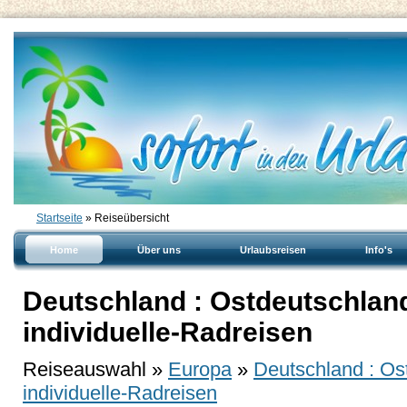
Startseite
» Reiseübersicht
Home
Über uns
Urlaubsreisen
Info's
Deutschland : Ostdeutschland
individuelle-Radreisen
Reiseauswahl »
Europa
»
Deutschland : Os
individuelle-Radreisen