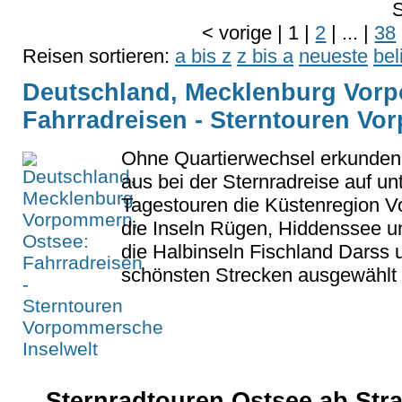
S
<
vorige
|
1
|
2
|
...
|
38
Reisen sortieren:
a bis z
z bis a
neueste
bel
Deutschland, Mecklenburg Vor
Fahrradreisen - Sterntouren Vo
Ohne Quartierwechsel erkunden 
aus bei der Sternradreise auf un
Tagestouren die Küstenregion 
die Inseln Rügen, Hiddenssee 
die Halbinseln Fischland Darss 
schönsten Strecken ausgewählt u
Sternradtouren Ostsee ab Stra