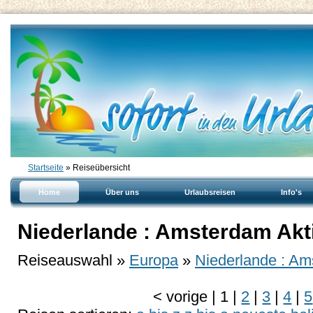
Startseite
» Reiseübersicht
Home
Über uns
Urlaubsreisen
Info's
Niederlande : Amsterdam Akt
Reiseauswahl »
Europa
»
Niederlande : A
<
vorige
|
1
|
2
|
3
|
4
|
5