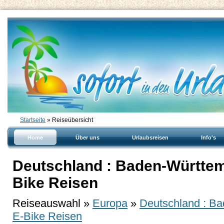
Startseite
» Reiseübersicht
Home
Über uns
Urlaubsreisen
Info's
Deutschland : Baden-Württem
Bike Reisen
Reiseauswahl »
Europa
»
Deutschland : B
E-Bike Reisen