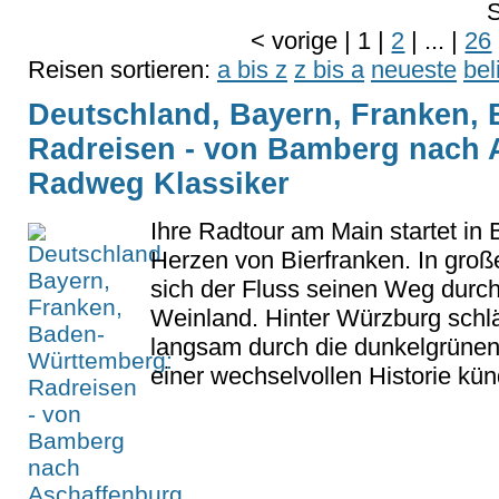
S
<
vorige
|
1
|
2
|
...
|
26
Reisen sortieren:
a bis z
z bis a
neueste
bel
Deutschland, Bayern, Franken,
Radreisen - von Bamberg nach 
Radweg Klassiker
Ihre Radtour am Main startet in
Herzen von Bierfranken. In groß
sich der Fluss seinen Weg durc
Weinland. Hinter Würzburg schlä
langsam durch die dunkelgrünen
einer wechselvollen Historie künd