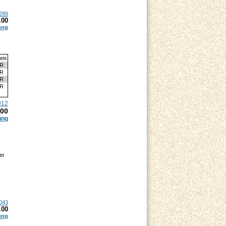
289
.00
ung
eis
UR
UR
UR
UR
012
.00
ung
er
043
.00
ung