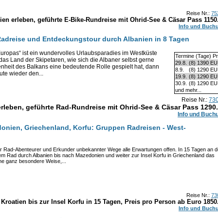
Reise Nr.:
75
nien erleben, geführte E-Bike-Rundreise mit Ohrid-See & Cäsar Pass
1150
Info und Buch
Radreise und Entdeckungstour durch Albanien in 8 Tagen
ropas“ ist ein wundervolles Urlaubsparadies im Westküste
Termine (Tage) Pr
das Land der Skipetaren, wie sich die Albaner selbst gerne
29.8.
(8)
1390 E
nheit des Balkans eine bedeutende Rolle gespielt hat, dann
8.9.
(8)
1290 E
te wieder den...
19.9.
(8)
1290 E
30.9.
(8)
1290 E
und mehr...
Reise Nr.:
73
erleben, geführte Rad-Rundreise mit Ohrid-See & Cäsar Pass
1290
Info und Buch
donien, Griechenland, Korfu: Gruppen Radreisen - West-
für Rad-Abenteurer und Erkunder unbekannter Wege alle Erwartungen offen. In 15 Tagen an d
em Rad durch Albanien bis nach Mazedonien und weiter zur Insel Korfu in Griechenland das
ine ganz besondere Weise,...
Reise Nr.:
73
Kroatien bis zur Insel Korfu in 15 Tagen, Preis pro Person ab Euro
1850
Info und Buch