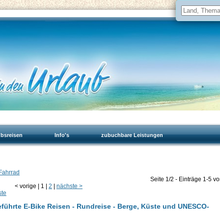
ubsreisen
Info's
zubuchbare Leistungen
 Fahrrad
Seite 1/2 - Einträge 1-5 v
<
vorige
|
1
|
2
|
nächste
>
ste
geführte E-Bike Reisen - Rundreise - Berge, Küste und UNESCO-