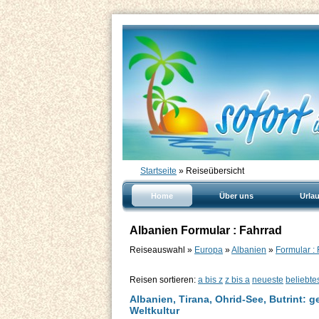
Startseite
» Reiseübersicht
Home
Über uns
Urla
Albanien Formular : Fahrrad
Reiseauswahl »
Europa
»
Albanien
»
Formular :
Reisen sortieren:
a bis z
z bis a
neueste
beliebte
Albanien, Tirana, Ohrid-See, Butrint: 
Weltkultur