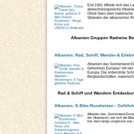
Erst 1991 öffnete sich das 
abwechslungsreiche Albanie
Ohrid-Sees über malerische 
Stränden der albanischen Riv
Albanien Gruppen Radreise Be
Albanien: Rad, Schiff, Wander-& Erlebn
Albanien das Sonnenland Euro
Geheimnis Europas” mit vier
Europa. Die unberührte Sch
Berglandschaften, malerisch
Rad & Schiff und Wandern Entdeckun
Albanien: E-Bike-Rundreisen - Geführt
Albanien das „Sonnenland Europ
der Skipetaren, wie sich die Al
hat, dann lange vergessen war u