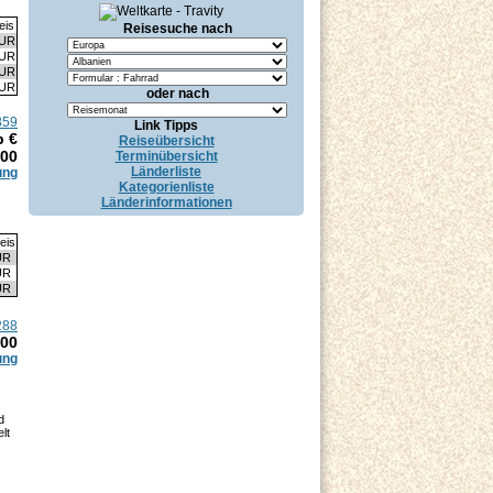
eis
Reisesuche nach
EUR
EUR
EUR
EUR
oder nach
859
Link Tipps
b €
Reiseübersicht
.00
Terminübersicht
Länderliste
ung
Kategorienliste
Länderinformationen
eis
UR
UR
UR
288
.00
ung
d
lt