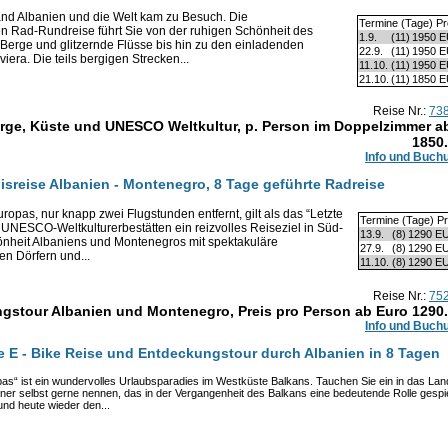
Land Albanien und die Welt kam zu Besuch. Die
Termine (Tage) Pr
n Rad-Rundreise führt Sie von der ruhigen Schönheit des
1.9.
(11)
1950 
Berge und glitzernde Flüsse bis hin zu den einladenden
22.9.
(11)
1950 
iera. Die teils bergigen Strecken...
11.10.
(11)
1950 
21.10.
(11)
1850 
Reise Nr.:
73
rge, Küste und UNESCO Weltkultur, p. Person im Doppelzimmer a
1850
Info und Buch
isreise Albanien - Montenegro, 8 Tage geführte Radreise
pas, nur knapp zwei Flugstunden entfernt, gilt als das “Letzte
Termine (Tage) Pr
 UNESCO-Weltkulturerbestätten ein reizvolles Reiseziel in Süd-
13.9.
(8)
1290 E
önheit Albaniens und Montenegros mit spektakuläre
27.9.
(8)
1290 E
en Dörfern und...
11.10.
(8)
1290 E
Reise Nr.:
75
gstour Albanien und Montenegro, Preis pro Person ab Euro
1290
Info und Buch
e E - Bike Reise und Entdeckungstour durch Albanien in 8 Tagen
as“ ist ein wundervolles Urlaubsparadies im Westküste Balkans. Tauchen Sie ein in das Lan
baner selbst gerne nennen, das in der Vergangenheit des Balkans eine bedeutende Rolle gespie
nd heute wieder den...