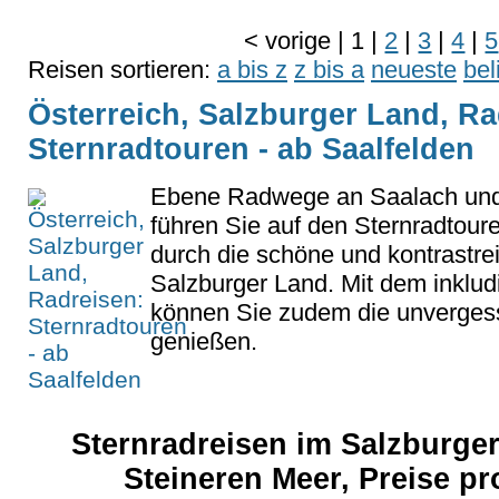
<
vorige
|
1
|
2
|
3
|
4
|
5
Reisen sortieren:
a bis z
z bis a
neueste
bel
Österreich, Salzburger Land, Ra
Sternradtouren - ab Saalfelden
Ebene Radwege an Saalach un
führen Sie auf den Sternradtour
durch die schöne und kontrastr
Salzburger Land. Mit dem inkludi
können Sie zudem die unvergess
genießen.
Sternradreisen im Salzburge
Steineren Meer, Preise p