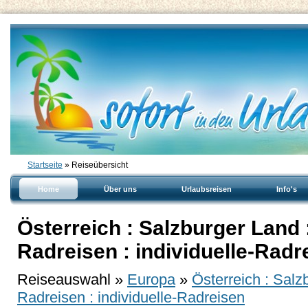
Startseite
» Reiseübersicht
Home
Über uns
Urlaubsreisen
Info's
Österreich : Salzburger Land 
Radreisen : individuelle-Radr
Reiseauswahl »
Europa
»
Österreich : Salz
Radreisen : individuelle-Radreisen