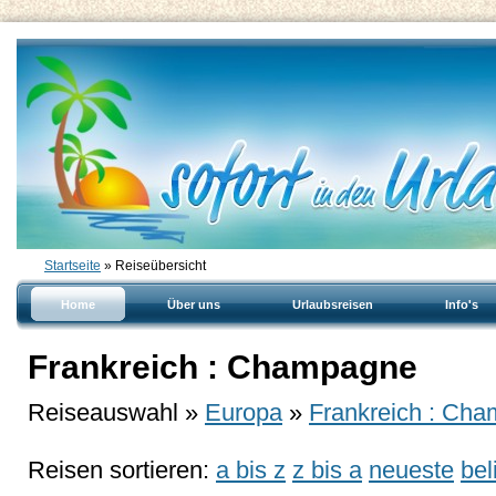
Startseite
» Reiseübersicht
Home
Über uns
Urlaubsreisen
Info's
Frankreich : Champagne
Reiseauswahl »
Europa
»
Frankreich : Ch
Reisen sortieren:
a bis z
z bis a
neueste
bel