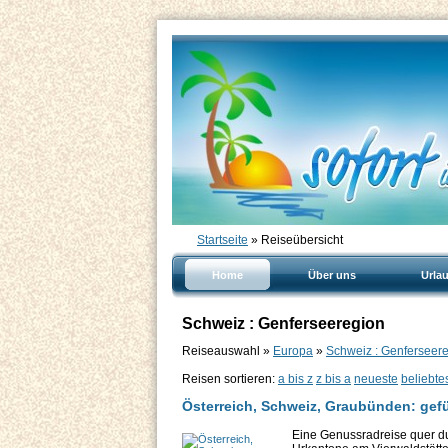
Startseite
» Reiseübersicht
Home
Über uns
Urla
Schweiz : Genferseeregion
Reiseauswahl »
Europa
»
Schweiz : Genferseer
Reisen sortieren:
a bis z
z bis a
neueste
beliebte
Österreich, Schweiz, Graubünden: gef
Eine Genussradreise quer du