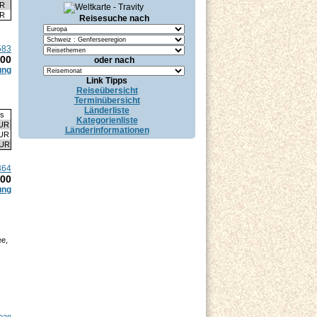
UR
UR
Reisesuche nach
583
.00
oder nach
ung
Link Tipps
Reiseübersicht
Terminübersicht
Länderliste
is
Kategorienliste
EUR
Länderinformationen
EUR
EUR
364
.00
ung
ee,