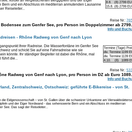
see, vorbei an vergletscherten Berggipfeln und der Eiger
8.8.
(8)
2799 E
e Bern und ein Abschluss im mediterran anmutenden Lausanne
15.8.
(8)
2799 E
r Reiseleiter...
Reise Nr.:
76
m Bodensee zum Genfer See, pro Person im Doppelzimmer ab
2799
Info und Buch
adreisen - Rhône Radweg von Genf nach Lyon
sgangspunkt Ihrer Radreise. Die Wasserfontäne im Genfer See
Termine (Tage) Pre
hweiz und schickt Sie auf eine Fahrradreise wie sie
div. Termine
1199 
n könnte. Ihr ständiger Begleiter ist dabei die Rhône, mal
div. Termine
1139 
führt die...
4.10.
(8)
1089 
Reise Nr.:
53
hône Radweg von Genf nach Lyon, pro Person im DZ ab Euro
1089
Info und Buch
and, Zentralschweiz, Ostschweiz: geführte E-Bikereise - von St.
 die Eidgenossenschaft – von St. Gallen über die schweizer Urkantone am Vierwaldstätters
gipfeln und der Eiger Nordwand - das sehenswerte Bern und ein Abschluss im mediterran
See. Das sagt der Reiseleiter...