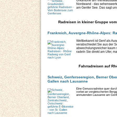
Urkantone am Vierwaldstätter
Nordwand - das sehenswert
am Genfer See. Das sagt unse
Radreisen in kleiner Gruppe vo
Frankreich, Auvergne-Rhône-Alpes: R
Weltbekannt ist Genf als Au
verabschiedet Sie aus der Sc
abwechslungsreicher kaum sei
radeln Sie direkt am Ufer, mal 
Fahrradreisen auf R
Schweiz, Genferseeregion, Berner Oberl
Gallen nach Lausanne
Eine Genussradreise quer durch
vorbei an vergletscherten Berg
anmutenden Lausanne am Genfer 