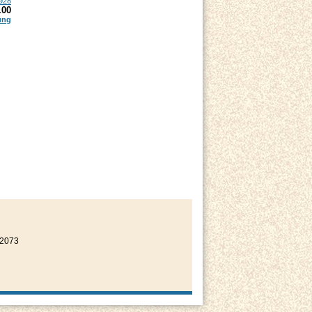
928
.00
ung
22073