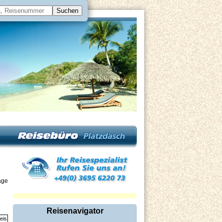
äge
Reisenavigator
eis