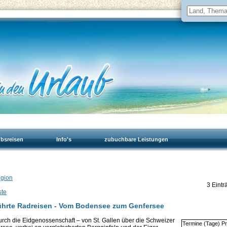
ubsreisen
Info's
zubuchbare Leistungen
egion
3 Eintr
ste
ührte Radreisen - Vom Bodensee zum Genfersee
rch die Eidgenossenschaft – von St. Gallen über die Schweizer
Termine (Tage) Pr