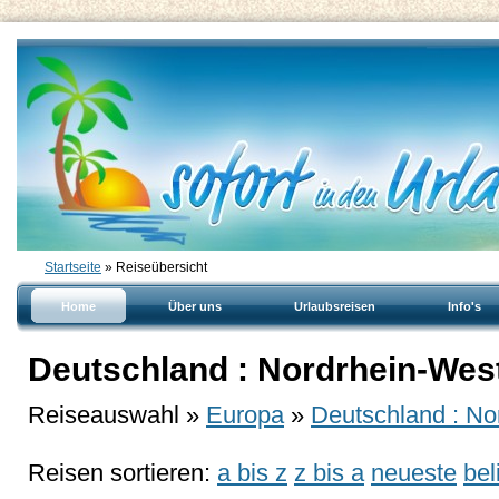
Startseite
» Reiseübersicht
Home
Über uns
Urlaubsreisen
Info's
Deutschland : Nordrhein-West
Reiseauswahl »
Europa
»
Deutschland : No
Reisen sortieren:
a bis z
z bis a
neueste
bel