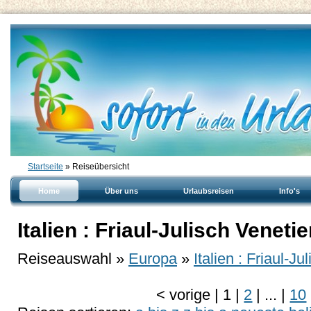
Startseite
» Reiseübersicht
Home
Über uns
Urlaubsreisen
Info's
Italien : Friaul-Julisch Veneti
Reiseauswahl »
Europa
»
Italien : Friaul-J
<
vorige
|
1
|
2
|
...
|
10