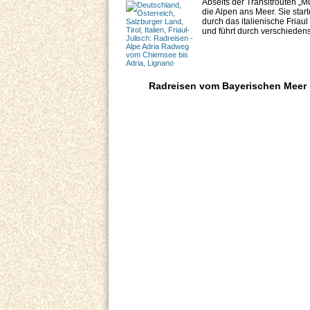
Abseits der Transitrouten „
die Alpen ans Meer. Sie star
durch das italienische Fria
und führt durch verschiedenst
Radreisen vom Bayerischen Meer b