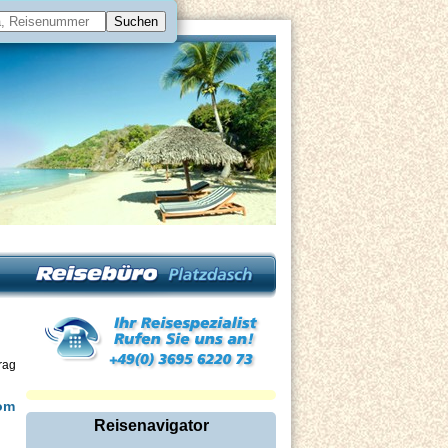
rag
vom
Reisenavigator