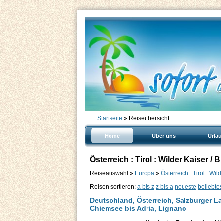
Startseite
» Reiseübersicht
Home
Über uns
Urla
Österreich : Tirol : Wilder Kaiser / B
Reiseauswahl »
Europa
»
Österreich : Tirol : Wil
Reisen sortieren:
a bis z
z bis a
neueste
beliebte
Deutschland, Österreich, Salzburger Lan
Chiemsee bis Adria, Lignano