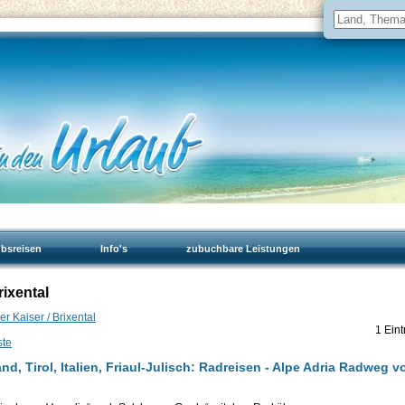
ubsreisen
Info's
zubuchbare Leistungen
rixental
der Kaiser / Brixental
1 Eint
ste
d, Tirol, Italien, Friaul-Julisch: Radreisen - Alpe Adria Radweg 