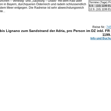
München – Venedig“ und „Salzburg – Grado“ mit dem Rad über
Termine (Tage) Pr
ten in Bayern, durchqueren Österreich und radeln schlussendlich
5.9.
(10)
1199 E
ul dem Meer entgegen. Die Radreise ist sehr abwechslungsreich
12.9.
(10)
1199 E
e...
Reise Nr.:
74
is Lignano zum Sandstrand der Adria, pro Person im DZ inkl. FR
1199
Info und Buch