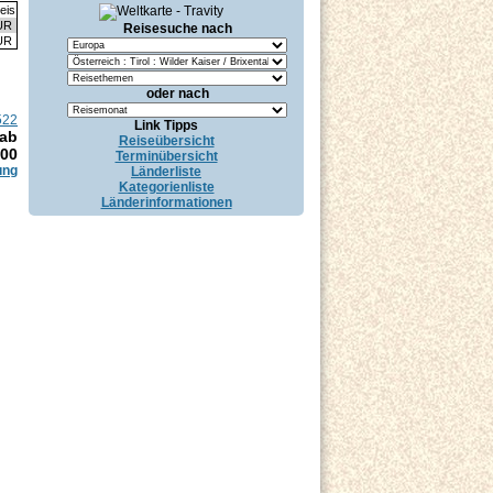
eis
UR
Reisesuche nach
UR
oder nach
522
Link Tipps
 ab
Reiseübersicht
.00
Terminübersicht
ung
Länderliste
Kategorienliste
Länderinformationen