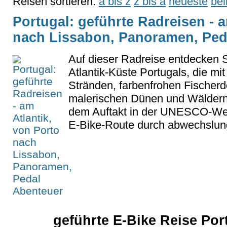
Reisen sortieren:
a bis z
z bis a
neueste
bel
Portugal: geführte Radreisen - a
nach Lissabon, Panoramen, Ped
Auf dieser Radreise entdecken S
Atlantik-Küste Portugals, die m
Stränden, farbenfrohen Fischerd
malerischen Dünen und Wäldern
dem Auftakt in der UNESCO-Welt
E-Bike-Route durch abwechslung
geführte E-Bike Reise Po