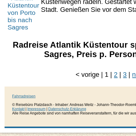
Küstenwegen radeln. Gestartet wi
Stadt. Genießen Sie vor dem Star
Radreise Atlantik Küstentour s
Sagres, Preis p. Pers
<
vorige
|
1
|
2
|
3
|
n
Fahrradreisen
© Reisebüro Platzdasch - Inhaber: Andreas Weitz - Johann-Theodor-Roemh
Kontakt
|
Impressum
|
Datenschutz-Erklärung
Alle Reise Angebote sind von namhaften Reiseveranstaltern, für die wir aussc