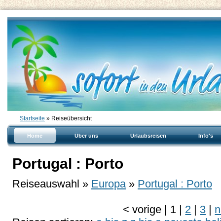
Startseite
» Reiseübersicht
Home
Über uns
Urlaubsreisen
Info's
Portugal : Porto
Reiseauswahl »
Europa
»
Portugal : Porto
<
vorige
|
1
|
2
|
3
|
n