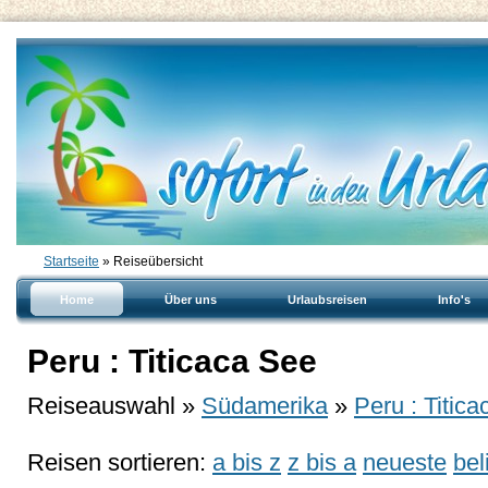
Startseite
» Reiseübersicht
Home
Über uns
Urlaubsreisen
Info's
Peru : Titicaca See
Reiseauswahl »
Südamerika
»
Peru : Titic
Reisen sortieren:
a bis z
z bis a
neueste
bel