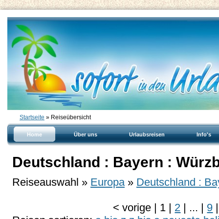
Startseite
» Reiseübersicht
Home
Über uns
Urlaubsreisen
Info's
Deutschland : Bayern : Würz
Reiseauswahl »
Europa
»
Deutschland : Ba
<
vorige
|
1
|
2
|
...
|
9
|