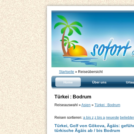
Startseite
» Reiseübersicht
Home
Über uns
Urla
Türkei : Bodrum
Reiseauswahl »
Asien
»
Türkei : Bodrum
Reisen sortieren:
a bis z
z bis a
neueste
beliebte
Türkei, Golf von Gökova, Ägäis: gefüh
türkische Ägäis ab / bis Bodrum