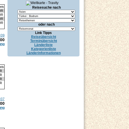
eis
Reisesuche nach
UR
UR
UR
UR
oder nach
Link Tipps
939
Reiseübersicht
.00
Terminübersicht
ung
Länderliste
Kategorienliste
Länderinformationen
eis
UR
UR
UR
UR
937
.00
ung