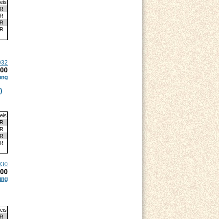
eis
UR
UR
UR
UR
932
.00
ung
)
eis
UR
UR
UR
UR
930
.00
ung
eis
UR