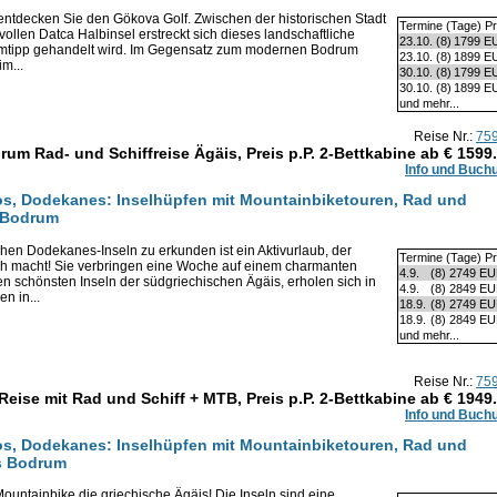
 entdecken Sie den Gökova Golf. Zwischen der historischen Stadt
Termine (Tage) Pr
ollen Datca Halbinsel erstreckt sich dieses landschaftliche
23.10.
(8)
1799 E
imtipp gehandelt wird. Im Gegensatz zum modernen Bodrum
23.10.
(8)
1899 E
im...
30.10.
(8)
1799 E
30.10.
(8)
1899 E
und mehr...
Reise Nr.:
75
rum Rad- und Schiffreise Ägäis, Preis p.P. 2-Bettkabine ab €
1599
Info und Buch
Kos, Dodekanes: Inselhüpfen mit Mountainbiketouren, Rad und
s Bodrum
chen Dodekanes-Inseln zu erkunden ist ein Aktivurlaub, der
Termine (Tage) Pr
ch macht! Sie verbringen eine Woche auf einem charmanten
4.9.
(8)
2749 E
n schönsten Inseln der südgriechischen Ägäis, erholen sich in
4.9.
(8)
2849 E
n in...
18.9.
(8)
2749 E
18.9.
(8)
2849 E
und mehr...
Reise Nr.:
75
Reise mit Rad und Schiff + MTB, Preis p.P. 2-Bettkabine ab €
1949
Info und Buch
Kos, Dodekanes: Inselhüpfen mit Mountainbiketouren, Rad und
is Bodrum
ountainbike die griechische Ägäis! Die Inseln sind eine