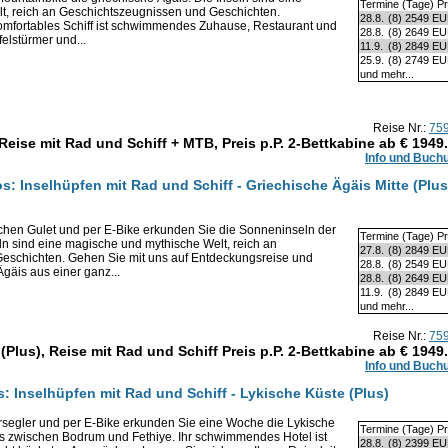
Termine (Tage) Pr
t, reich an Geschichtszeugnissen und Geschichten.
28.8.
(8)
2549 E
 komfortables Schiff ist schwimmendes Zuhause, Restaurant und
28.8.
(8)
2649 E
felstürmer und...
11.9.
(8)
2849 E
25.9.
(8)
2749 E
und mehr...
Reise Nr.:
75
Reise mit Rad und Schiff + MTB, Preis p.P. 2-Bettkabine ab €
1949
Info und Buch
s: Inselhüpfen mit Rad und Schiff - Griechische Ägäis Mitte (Plus
ischen Gulet und per E-Bike erkunden Sie die Sonneninseln der
Termine (Tage) Pr
ln sind eine magische und mythische Welt, reich an
27.8.
(8)
2849 E
eschichten. Gehen Sie mit uns auf Entdeckungsreise und
28.8.
(8)
2549 E
Ägäis aus einer ganz...
28.8.
(8)
2649 E
11.9.
(8)
2849 E
und mehr...
Reise Nr.:
75
(Plus), Reise mit Rad und Schiff Preis p.P. 2-Bettkabine ab €
1949
Info und Buch
s: Inselhüpfen mit Rad und Schiff - Lykische Küste (Plus)
rsegler und per E-Bike erkunden Sie eine Woche die Lykische
Termine (Tage) Pr
is zwischen Bodrum und Fethiye. Ihr schwimmendes Hotel ist
28.8.
(8)
2399 E