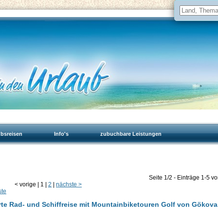
ubsreisen
Info's
zubuchbare Leistungen
Seite 1/2 - Einträge 1-5 v
<
vorige
|
1
|
2
|
nächste
>
ste
rte Rad- und Schiffreise mit Mountainbiketouren Golf von Gökova