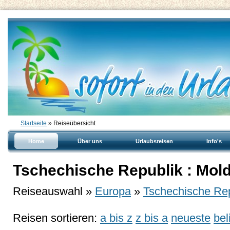
Startseite
» Reiseübersicht
Home
Über uns
Urlaubsreisen
Info's
Tschechische Republik : Mol
Reiseauswahl »
Europa
»
Tschechische Rep
Reisen sortieren:
a bis z
z bis a
neueste
bel